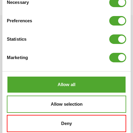
Necessary
Selection
Preferences
Statistics
Marketing
Scandinavisch design
Meerjarige garantie
Anders, eigenzinnig, strak
Onze producten hebben
en mooi. De unieke Tunturi-
allemaal een ruime
Allow all
vormgeving heeft haar
garantieperiode. Wij willen
oorsprong in Scandinavië
graag dat je tevreden bent
met die zo typische
met je fitnessapparaat,
Allow selection
ontwerp traditie. Compact,
anders zijn wij dat ook niet.
duidelijke lijnen en altijd
herkenbaar dankzij
Deny
specifieke details.