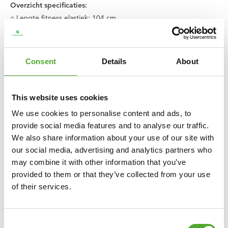
Overzicht specificaties:
○ Lengte fitness elastiek: 104 cm.
○ Breedte: 4,4 cm.
○ Weerstand: 20 - 55 kg.
○ Power band wordt per stuk geleverd
Consent
Details
About
○ Kleur: Blauw
○ Materiaal: Latex
○ Ook leverbaar met extra lichte, lichte, medium en extra heavy
This website uses cookies
weerstand (verschillende kleuren)
We use cookies to personalise content and ads, to
○ Product code: 14TUSCF030
provide social media features and to analyse our traffic.
○ EAN code: 8717842026755
We also share information about your use of our site with
our social media, advertising and analytics partners who
Weerstands indicatie:
may combine it with other information that you’ve
- Extra light - 13mm - Oranje - 2-15kg
provided to them or that they’ve collected from your use
- Light - 22mm - Geel - 5-20kg
of their services.
- Medium - 29mm - Groen - 10-35kg
- Heavy - 44mm - Blauw - 20-55kg
Consent
- Extra Heavy - 64mm - Zwart - 25-65kg