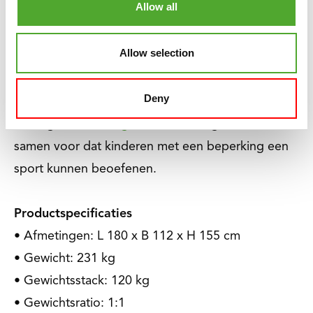
Allow all
klaar.
Allow selection
Wij vinden dat iedereen recht heeft recht op
lekker en gezond sporten, ook kinderen. Daarom
Deny
doneren wij van iedere aankoop die jij doet een
bedrag aan
stichting Fitkids
. Zo zorgen we er
samen voor dat kinderen met een beperking een
sport kunnen beoefenen.
Productspecificaties
• Afmetingen: L 180 x B 112 x H 155 cm
• Gewicht: 231 kg
• Gewichtsstack: 120 kg
• Gewichtsratio: 1:1