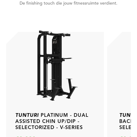
De finishing touch die jouw fitnessruimte verdient.
TUNTURI
PLATINUM - DUAL
TUNTU
ASSISTED CHIN UP/DIP -
BACK/
SELECTORIZED - V-SERIES
SELECT