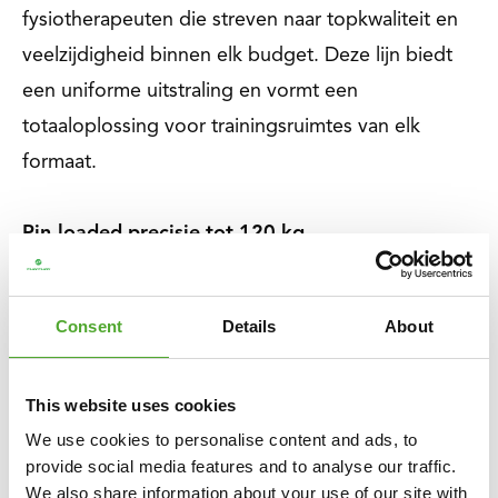
fysiotherapeuten die streven naar topkwaliteit en
veelzijdigheid binnen elk budget. Deze lijn biedt
een uniforme uitstraling en vormt een
totaaloplossing voor trainingsruimtes van elk
formaat.
Pin-loaded precisie tot 120 kg
Deze Selectorized machine uit de Platinum V-Serie
heeft een gewichtsstack van maar liefst 120 kg.
Consent
Details
About
Dankzij het add-on gewicht van 2,5 kg kun je het
gewicht aanpassen in stappen van 2,5 of 5 kg,
This website uses cookies
voor maximale precisie. Ideaal voor zowel
We use cookies to personalise content and ads, to
beginners als ervaren krachtsporters.
provide social media features and to analyse our traffic.
We also share information about your use of our site with