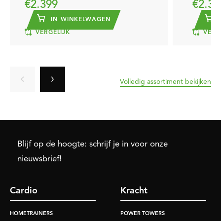
€2.399
€2.39
IN WINKELWAGEN
I
VERGELIJK
VERG
Volledig assortiment bekijken
Blijf op de hoogte: schrijf je in voor onze
nieuwsbrief!
Cardio
Kracht
HOMETRAINERS
POWER TOWERS