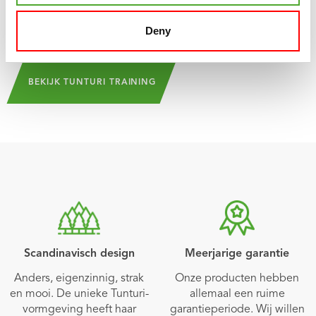
Training is 100% gratis te downloaden in de
App Store
en
Deny
Play Store
!
BEKIJK TUNTURI TRAINING
Scandinavisch design
Meerjarige garantie
Anders, eigenzinnig, strak
Onze producten hebben
en mooi. De unieke Tunturi-
allemaal een ruime
vormgeving heeft haar
garantieperiode. Wij willen