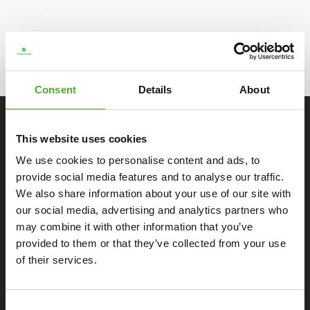
Let op: dit betreft garantie voor thuisgebruik in de Benelux en
Duitsland. In de
garantievoorwaarden
vind je uitgebreide info.
Bekijk hier
de garantie voor professioneel gebruik.
Consent
Details
About
SPECIFICATIES
This website uses cookies
We use cookies to personalise content and ads, to
Monitor
provide social media features and to analyse our traffic.
We also share information about your use of our site with
our social media, advertising and analytics partners who
Algemeen
may combine it with other information that you’ve
provided to them or that they’ve collected from your use
Ergonomisch
of their services.
Extra's
Consent