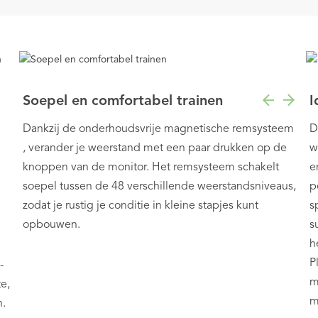
Soepel en comfortabel trainen
I
Dankzij de onderhoudsvrije magnetische remsysteem
D
, verander je weerstand met een paar drukken op de
w
knoppen van de monitor. Het remsysteem schakelt
e
soepel tussen de 48 verschillende weerstandsniveaus,
p
zodat je rustig je conditie in kleine stapjes kunt
s
opbouwen.
s
h
P
-
m
e,
m
n.