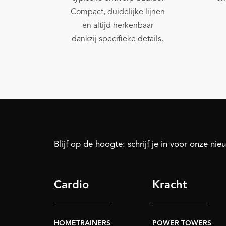
Compact, duidelijke lijnen
en altijd herkenbaar
dankzij specifieke details.
Blijf op de hoogte: schrijf je in voor onze nie
Cardio
Kracht
HOMETRAINERS
POWER TOWERS