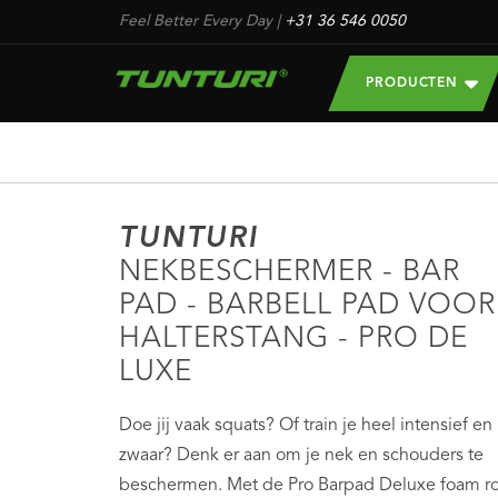
Feel Better Every Day
|
+31 36 546 0050
PRODUCTEN
TUNTURI
NEKBESCHERMER - BAR
PAD - BARBELL PAD VOOR
HALTERSTANG - PRO DE
LUXE
Doe jij vaak squats? Of train je heel intensief en
zwaar? Denk er aan om je nek en schouders te
beschermen. Met de Pro Barpad Deluxe foam ro