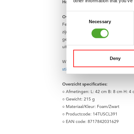
other information that you’ve
Hoe bescherm jij je nek en schouders
Consent
Over Tunturi
Necessary
Selection
Feel better every day
. Dat is het mot
zijn we een Nederlands bedrijf en ee
gelukkig leven. Dat doen we met een 
uitbreidt en verbetert, met kwalitatie
Deny
Wij vinden dat iedereen recht heeft 
stichting Fitkids
. Zo zorgen we er sa
Overzicht specificaties:
○ Afmetingen: L: 42 cm B: 8 cm H: 4
○ Gewicht: 215 g
○ Materiaal/Kleur: Foam/Zwart
○ Productcode: 14TUSCL391
○ EAN code: 8717842031629