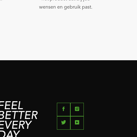
wensen en gebruik past.
FEEL
BETTER
EVERY
DAY