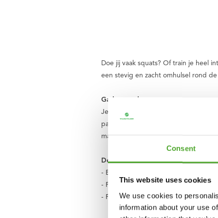
Doe jij vaak squats? Of train je heel
een stevig en zacht omhulsel rond de 
Ga langer door
Je ondervindt geen hinder van de zwa
padding met de klittenbandsluiting in
makkelijk schoonmaken.
Consent
De voordelen van de Tunturi Pro Ba
- Beschermt nek en schouders
This website uses cookies
- Past rond elke halterstang
We use cookies to personalis
- Pro Foam garandeert intensief gebr
information about your use of