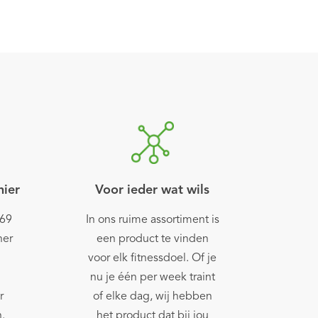
nier
Voor ieder wat wils
969
In ons ruime assortiment is
ner
een product te vinden
voor elk fitnessdoel. Of je
nu je één per week traint
r
of elke dag, wij hebben
.
het product dat bij jou