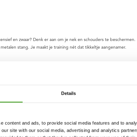
 intensief en zwaar? Denk er aan om je nek en schouders te beschermen.
metalen stang. Je maakt je training nét dat tikkeltje aangenamer.
re stang bij je training waardoor je met plezier een aantal squats me
 een handomdraai op de stang van een ander toestel. Het Pro Foam verze
Details
rpad Deluxe
e content and ads, to provide social media features and to analy
uik
 our site with our social media, advertising and analytics partn