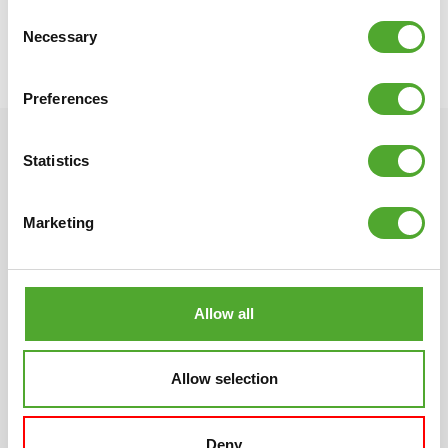
Consent
○ Gewicht: 56 kg
Necessary
Selection
○ Productcode: 14TUSCF063
○ EAN code: 8717842030042
Preferences
Statistics
Marketing
Scandinavisch design
Meerjarige garantie
Anders, eigenzinnig, strak
Onze producten hebben
Allow all
en mooi. De unieke Tunturi-
allemaal een ruime
vormgeving heeft haar
garantieperiode. Wij willen
oorsprong in Scandinavië
graag dat je tevreden bent
Allow selection
met die zo typische
met je fitnessapparaat,
ontwerp traditie. Compact,
anders zijn wij dat ook niet.
duidelijke lijnen en altijd
Deny