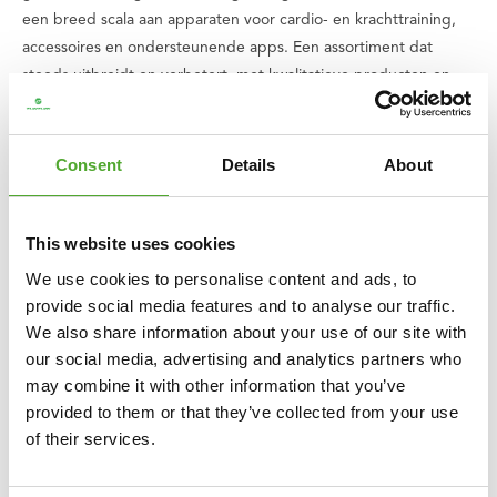
een breed scala aan apparaten voor cardio- en krachttraining,
accessoires en ondersteunende apps. Een assortiment dat
steeds uitbreidt en verbetert, met kwalitatieve producten en
uitstekende garantie. Kom je ergens niet uit of heb je vragen?
Dan staat ons serviceteam voor je klaar.
Consent
Details
About
Wij vinden dat iedereen recht heeft recht op lekker en gezond
sporten, ook kinderen. Daarom doneren wij van iedere aankoop
This website uses cookies
die jij doet een bedrag aan
stichting Fitkids
. Zo zorgen we er
samen voor dat kinderen met een beperking een sport kunnen
We use cookies to personalise content and ads, to
beoefenen.
provide social media features and to analyse our traffic.
We also share information about your use of our site with
Overzicht specificaties:
our social media, advertising and analytics partners who
○ Voor opslag van wall balls, kettlebells & halterschijven
may combine it with other information that you’ve
○ Kleur: Zwart
provided to them or that they’ve collected from your use
○ Exclusief gewichten & balls
of their services.
○ Materiaal: Metaal
○ L:35 B:149 H:121 cm