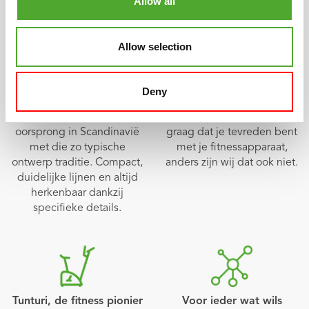
Allow all
Allow selection
Scandinavisch design
Meerjarige garantie
Anders, eigenzinnig, strak
Onze producten hebben
Deny
en mooi. De unieke Tunturi-
allemaal een ruime
vormgeving heeft haar
garantieperiode. Wij willen
oorsprong in Scandinavië
graag dat je tevreden bent
met die zo typische
met je fitnessapparaat,
ontwerp traditie. Compact,
anders zijn wij dat ook niet.
duidelijke lijnen en altijd
herkenbaar dankzij
specifieke details.
Tunturi, de fitness pionier
Voor ieder wat wils