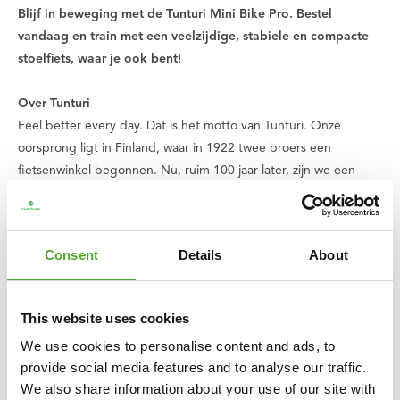
Blijf in beweging met de Tunturi Mini Bike Pro. Bestel
vandaag en train met een veelzijdige, stabiele en compacte
stoelfiets, waar je ook bent!
Over Tunturi
Feel better every day
. Dat is het motto van Tunturi. Onze
oorsprong ligt in Finland, waar in 1922 twee broers een
fietsenwinkel begonnen. Nu, ruim 100 jaar later, zijn we een
Nederlands bedrijf en een wereldwijd merk. We ondersteunen
je tijdens jouw reis naar een gezond en fit lichaam, een
gebalanceerde geest en een gelukkig leven. Dat doen we met
Consent
Details
About
een breed scala aan apparaten voor cardio- en krachttraining,
accessoires en ondersteunende apps. Een assortiment dat
steeds uitbreidt en verbetert, met kwalitatieve producten en
This website uses cookies
uitstekende garantie. Kom je ergens niet uit of heb je vragen?
We use cookies to personalise content and ads, to
Dan staat ons serviceteam voor je klaar.
provide social media features and to analyse our traffic.
We also share information about your use of our site with
Wij vinden dat iedereen recht heeft recht op lekker en gezond