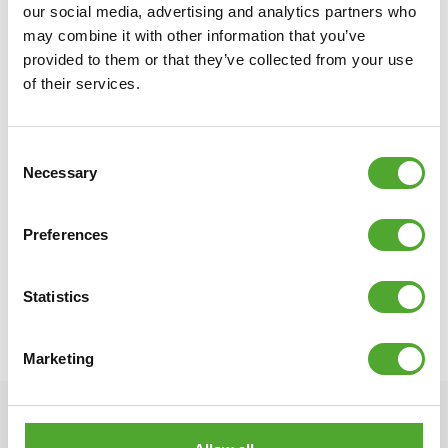
our social media, advertising and analytics partners who
sporten, ook kinderen. Daarom doneren wij van iedere aankoop
may combine it with other information that you’ve
die jij doet een bedrag aan
stichting Fitkids
. Zo zorgen we er
provided to them or that they’ve collected from your use
samen voor dat kinderen met een beperking een sport kunnen
of their services.
beoefenen.
Specificaties
Consent
• Afmetingen: L 56 x B 41 x H 37 cm
Necessary
Selection
• Gewicht: 3,8 kg
• Kleur: zwart
Preferences
• Materiaal: ijzer, metaal, PP
• Maximaal gebruikersgewicht: 100 kg
• Batterij: 1 x AAA (inbegrepen)
Statistics
• Productcode: 14TUSFU380
• EAN: 8717842036723
Marketing