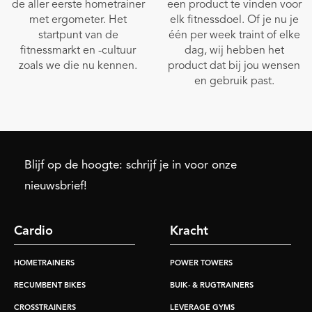
de aller eerste hometrainer
een product te vinden voor
met ergometer. Het
elk fitnessdoel. Of je nu je
startpunt van de
één per week traint of elke
fitnessmarkt en -cultuur
dag, wij hebben het
zoals we die nu kennen.
product dat bij jou wensen
en gebruik past.
Blijf op de hoogte: schrijf je in voor onze
nieuwsbrief!
Cardio
Kracht
HOMETRAINERS
POWER TOWERS
RECUMBENT BIKES
BUIK- & RUGTRAINERS
CROSSTRAINERS
LEVERAGE GYMS