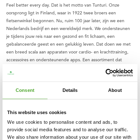
Feel better every day
. Dat is het motto van Tunturi. Onze
oorsprong ligt in Finland, waar in 1922 twee broers een
fietsenwinkel begonnen. Nu, ruim 100 jaar later, zijn we een
Nederlands bedrijf en een wereldwijd merk. We ondersteunen
je tijdens jouw reis naar een gezond en fit lichaam, een
gebalanceerde geest en een gelukkig leven. Dat doen we met
een breed scala aan apparaten voor cardio- en krachttraining,
accessoires en ondersteunende apps. Een assortiment dat
steeds uitbreidt en verbetert, met kwalitatieve producten en
uitstekende garantie. Kom je ergens niet uit of heb je vragen?
Dan staat ons serviceteam voor je klaar.
Consent
Details
About
Wij vinden dat iedereen recht heeft recht op lekker en gezond
sporten, ook kinderen. Daarom doneren wij van iedere aankoop
This website uses cookies
die jij doet een bedrag aan
stichting Fitkids
. Zo zorgen we er
We use cookies to personalise content and ads, to
samen voor dat kinderen met een beperking een sport kunnen
provide social media features and to analyse our traffic.
beoefenen.
We also share information about your use of our site with