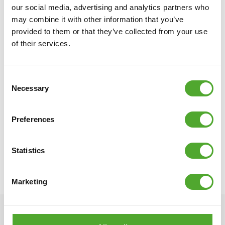
our social media, advertising and analytics partners who
Overzicht specificaties:
may combine it with other information that you’ve
○ Inclusief 8 zakjes zand van 1,25 kg per stuk
provided to them or that they’ve collected from your use
○ Mooi afgewerkt vest en insteekhoesjes voor de gewichtszakjes
of their services.
○ Materiaal: luchtdoorlatend nylon
○ Extra ondersteuning voor nek en schouders door de brede,
comfortabele schouderbanden met versteviging
Consent
○ Verstelbare banden voor ideale pasvorm
Necessary
Selection
○ Met veiligheidsreflectoren
○ Totaal gewicht: 10 kg
Preferences
○ Product code: 14TUSCL246
○ EAN code: 8717842018231
Statistics
Marketing