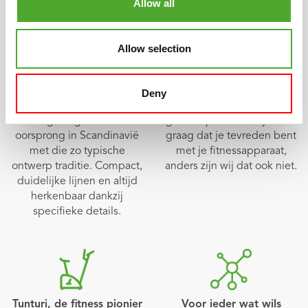
Allow all
Allow selection
Scandinavisch design
Meerjarige garantie
Anders, eigenzinnig, strak
Onze producten hebben
Deny
en mooi. De unieke Tunturi-
allemaal een ruime
vormgeving heeft haar
garantieperiode. Wij willen
oorsprong in Scandinavië
graag dat je tevreden bent
met die zo typische
met je fitnessapparaat,
ontwerp traditie. Compact,
anders zijn wij dat ook niet.
duidelijke lijnen en altijd
herkenbaar dankzij
specifieke details.
Tunturi, de fitness pionier
Voor ieder wat wils