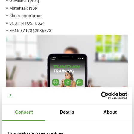
• Gewicht: 1,4 kg
• Materiaal: NBR
• Kleur: legergroen
• SKU: 14TUSFU324
• EAN: 8717842035573
Consent
Details
About
This website uses cookies