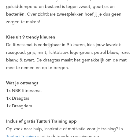
geluiddempend en bestand is tegen zweet, geurtjes en
bacteriën. Over zichtbare zweetplekken hoef jij je dus geen
zorgen te maken!
Kies uit 9 trendy kleuren
De fitnessmat is verkrijgbaar in 9 kleuren, kies jouw favoriet:
roségoud, grijs, mint, lichtblauw, legergroen, petrol blauw, roze,
blauw, & zwart. De draagtas maakt het gemakkelijk om de mat
mee te nemen en op te bergen.
Wat je ontvangt
1x NBR fitnessmat
1x Draagtas
1x Draagriem
Inclusief gratis Tunturi Training app
Op zoek naar hulp, inspiratie of motivatie voor je training? In
Tunturi Training
vind je duizenden geanimeerde