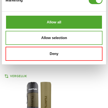
Marketing
Training is 100% gratis te downloaden in de
App Store
en
Play Store
!
Allow all
BEKIJK TUNTURI TRAINING
Allow selection
Deny
GERELATEERDE PRODUCTEN
VERGELIJK