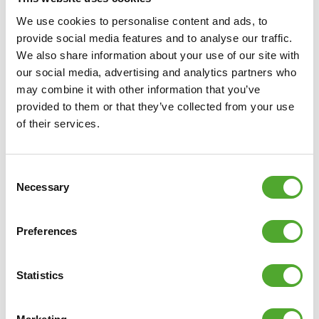
We use cookies to personalise content and ads, to
provide social media features and to analyse our traffic.
We also share information about your use of our site with
our social media, advertising and analytics partners who
Inclusief gratis Tunturi Training app
may combine it with other information that you’ve
provided to them or that they’ve collected from your use
Op zoek naar hulp, inspiratie of motivatie voor je
of their services.
training? In
Tunturi Training
vind je duizenden
geanimeerde fitnessoefeningen, instructies en workout
Consent
video's. Deze helpen je het maximale uit jezelf én je
Necessary
Selection
Tunturi-producten te halen.
Je kan solo trainen en je eigen trainingsschema’s
Preferences
samenstellen, maar ook groepslessen volgen en gebruik
maken van de community. De bibliotheek wordt
Statistics
regelmatig aangevuld zodat er altijd nieuwe uitdagingen
en inspiratie in de app te vinden is. Het mooie is: Tunturi