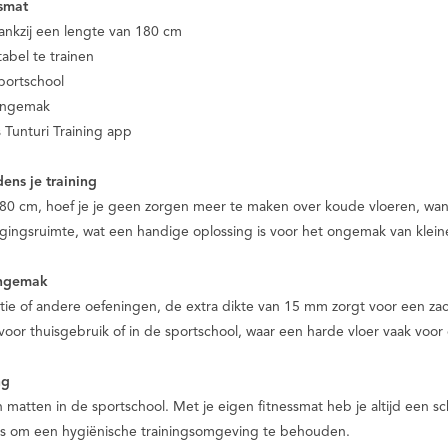
ssmat
nkzij een lengte van 180 cm
abel te trainen
sportschool
 ongemak
 Tunturi Training app
ens je training
180 cm, hoef je je geen zorgen meer te maken over koude vloeren, wan
gingsruimte, wat een handige oplossing is voor het ongemak van kleine
ongemak
tie of andere oefeningen, de extra dikte van 15 mm zorgt voor een z
voor thuisgebruik of in de sportschool, waar een harde vloer vaak voo
ng
matten in de sportschool. Met je eigen fitnessmat heb je altijd een
 is om een hygiënische trainingsomgeving te behouden.