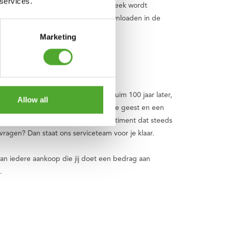
 services.
maken van de community. De bibliotheek wordt
unturi Training is 100% gratis te downloaden in de
Marketing
n de Tunturi NBR fitnessmat.
s een fietsenwinkel begonnen. Nu, ruim 100 jaar later,
Allow all
nd en fit lichaam, een gebalanceerde geest en een
s en ondersteunende apps. Een assortiment dat steeds
vragen? Dan staat ons serviceteam voor je klaar.
an iedere aankoop die jij doet een bedrag aan
.