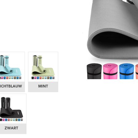
LICHTBLAUW
MINT
ZWART