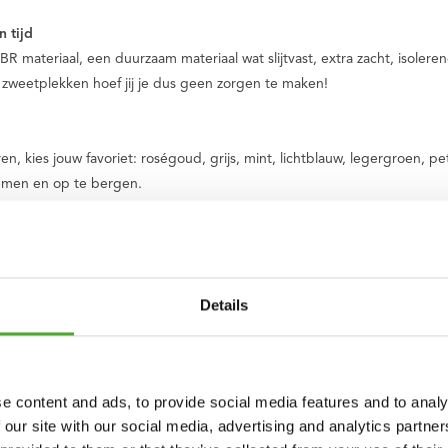
 tijd
R materiaal, een duurzaam materiaal wat slijtvast, extra zacht, isole
 zweetplekken hoef jij je dus geen zorgen te maken!
ren, kies jouw favoriet: roségoud, grijs, mint, lichtblauw, legergroen, 
emen en op te bergen.
Details
tie voor je training? In
Tunturi Training
vind je duizenden geanimeerde f
e content and ads, to provide social media features and to analy
 én je Tunturi-producten te halen.
 our site with our social media, advertising and analytics partn