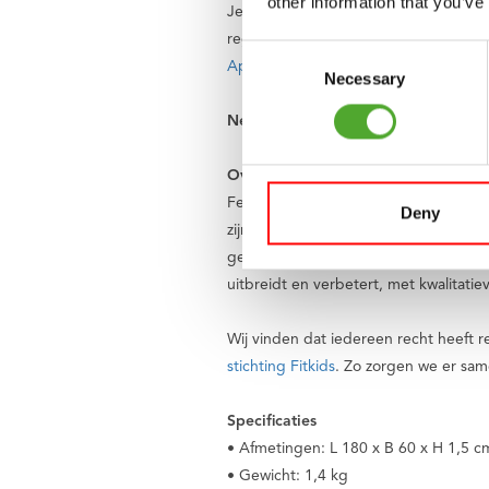
other information that you’ve
Je kan solo trainen en je eigen trai
regelmatig aangevuld zodat er altijd n
Consent
App Store
en
Play Store
!
Necessary
Selection
Neem de eerste stap naar een comfo
Over Tunturi
Feel better every day
. Dat is het mot
Deny
zijn we een Nederlands bedrijf en ee
gelukkig leven. Dat doen we met een 
uitbreidt en verbetert, met kwalitatie
Wij vinden dat iedereen recht heeft 
stichting Fitkids
. Zo zorgen we er sa
Specificaties
• Afmetingen: L 180 x B 60 x H 1,5 c
• Gewicht: 1,4 kg