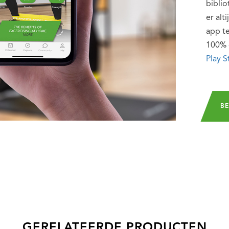
bibli
er alt
app te
100% 
Play S
BE
GERELATEERDE PRODUCTEN