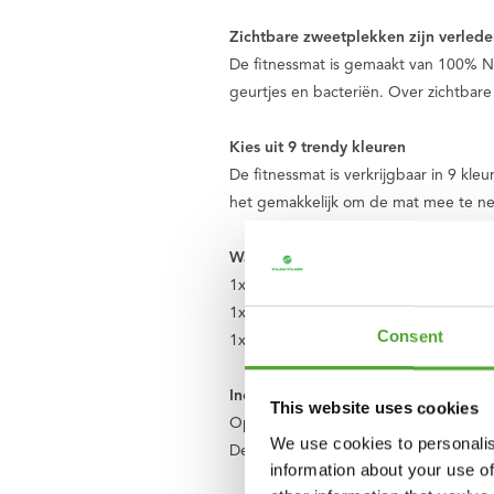
Zichtbare zweetplekken zijn verleden
De fitnessmat is gemaakt van 100% NB
geurtjes en bacteriën. Over zichtbare
Kies uit 9 trendy kleuren
De fitnessmat is verkrijgbaar in 9 kleu
het gemakkelijk om de mat mee te n
Wat je ontvangt
1x NBR fitnessmat
1x Draagtas
Consent
1x Draagriem
Inclusief gratis Tunturi Training app
This website uses cookies
Op zoek naar hulp, inspiratie of motiva
We use cookies to personalis
Deze helpen je het maximale uit jezelf
information about your use of