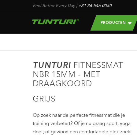
Feel Better Every Day
|
+31 36 546 0050
PRODUCTEN
TUNTURI
FITNESSMAT
NBR 15MM - MET
DRAAGKOORD
GRIJS
Op zoek naar de perfecte fitnessmat die je
training verbetert? Of je nu graag sport, yoga
doet, of gewoon een comfortabele plek zoekt