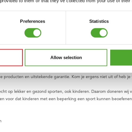
 provided to them or that they’ve collected from your use of their
ningsschema’s samenstellen, maar ook groepslessen volgen en gebruik 
ieuwe uitdagingen en inspiratie in de app te vinden is. Het mooie is: T
Preferences
Statistics
rtabelere en effectievere workout. Ontdek het comfort en gemak va
to van Tunturi. Onze oorsprong ligt in Finland, waar in 1922 twee broer
Allow selection
n wereldwijd merk. We ondersteunen je tijdens jouw reis naar een gezo
breed scala aan apparaten voor cardio- en krachttraining, accessoire
ve producten en uitstekende garantie. Kom je ergens niet uit of heb je 
recht op lekker en gezond sporten, ook kinderen. Daarom doneren wij v
men voor dat kinderen met een beperking een sport kunnen beoefenen
m