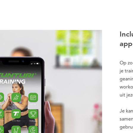
Incl
app
Op zoe
je tra
geanim
worko
uit je
Je kan
samen
gebru