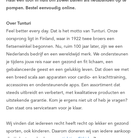
Haal één tool in huis om zowel ballen als fietsbanden op te
pompen. Bestel eenvoudig online.
Over Tunturi
Feel better every day
. Dat is het motto van Tunturi. Onze
oorsprong ligt in Finland, waar in 1922 twee broers een
fietsenwinkel begonnen. Nu, ruim 100 jaar later, zijn we een
Nederlands bedrijf en een wereldwijd merk. We ondersteunen
je tijdens jouw reis naar een gezond en fit lichaam, een
gebalanceerde geest en een gelukkig leven. Dat doen we met
een breed scala aan apparaten voor cardio- en krachttraining,
accessoires en ondersteunende apps. Een assortiment dat
steeds uitbreidt en verbetert, met kwalitatieve producten en
uitstekende garantie. Kom je ergens niet uit of heb je vragen?
Dan staat ons serviceteam voor je klaar.
Wij vinden dat iedereen recht heeft recht op lekker en gezond
sporten, ook kinderen. Daarom doneren wij van iedere aankoop