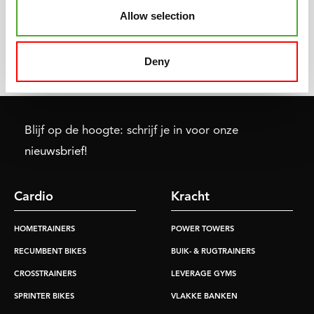
startpunt van de
één per week traint of elke
Allow selection
fitnessmarkt en -cultuur
dag, wij hebben het
zoals we die nu kennen.
product dat bij jou wensen
en gebruik past.
Deny
Blijf op de hoogte: schrijf je in voor onze
nieuwsbrief!
Cardio
Kracht
HOMETRAINERS
POWER TOWERS
RECUMBENT BIKES
BUIK- & RUGTRAINERS
CROSSTRAINERS
LEVERAGE GYMS
SPRINTER BIKES
VLAKKE BANKEN