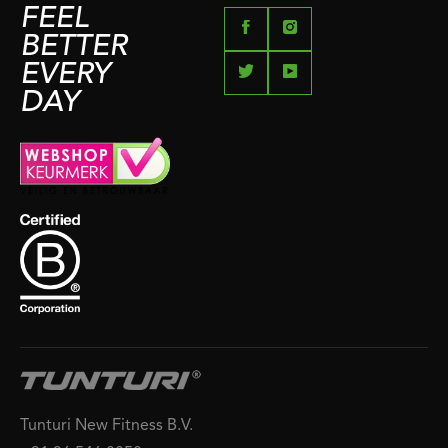
FEEL
BETTER
EVERY
DAY
Tunturi New Fitness B.V.