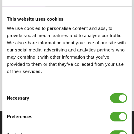
UITSTEKENDE GARANTIE
This website uses cookies
We use cookies to personalise content and ads, to
provide social media features and to analyse our traffic.
2 JAAR
We also share information about your use of our site with
our social media, advertising and analytics partners who
Algemene & slijtage onderdelen
may combine it with other information that you’ve
provided to them or that they’ve collected from your use
of their services.
Let op: dit betreft garantie voor thuisgebruik in de Benelux en
Consent
Duitsland. In de
garantievoorwaarden
vind je uitgebreide info.
Necessary
Selection
Bekijk hier
de garantie voor professioneel gebruik.
Preferences
SPECIFICATIES