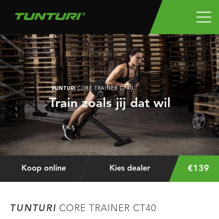
TUNTURI
CORE TRAINER CT40
Train zoals jij dat wil
€139
Koop online
Kies dealer
TUNTURI
CORE TRAINER CT40