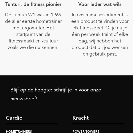
Tunturi, de fitness pionier
Voor ieder wat wils
De Tunturi W1 was in 1969
In ons ruime assortiment is
de aller eerste hometrainer
een product te vinden voor
met ergometer. Het
elk fitnessdoel. Of je nu je
startpunt van de
één per week traint of elke
fitnessmarkt en -cultuur
dag, wij hebben het
zoals we die nu kennen.
product dat bij jou wensen
en gebruik past.
Blijf op de hoogte: schrijf je in voor onze
nieuwsbrief!
Cardio
Kracht
HOMETRAINERS
POWER TOWERS