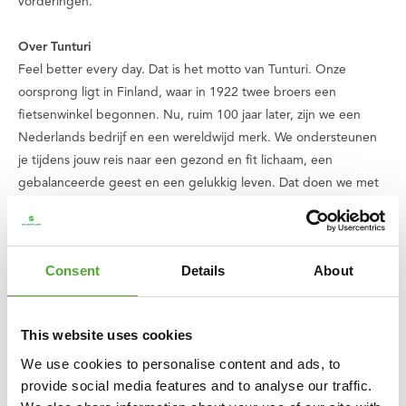
vorderingen.
Over Tunturi
Feel better every day
. Dat is het motto van Tunturi. Onze
oorsprong ligt in Finland, waar in 1922 twee broers een
fietsenwinkel begonnen. Nu, ruim 100 jaar later, zijn we een
Nederlands bedrijf en een wereldwijd merk. We ondersteunen
je tijdens jouw reis naar een gezond en fit lichaam, een
gebalanceerde geest en een gelukkig leven. Dat doen we met
een breed scala aan apparaten voor cardio- en krachttraining,
accessoires en ondersteunende apps. Een assortiment dat
steeds uitbreidt en verbetert, met kwalitatieve producten en
Consent
Details
About
uitstekende garantie. Kom je ergens niet uit of heb je vragen?
Dan staat ons serviceteam voor je klaar.
This website uses cookies
Wij vinden dat iedereen recht heeft op lekker en gezond
We use cookies to personalise content and ads, to
sporten, ook kinderen. Daarom doneren wij van iedere aankoop
provide social media features and to analyse our traffic.
die jij doet een bedrag aan
stichting Fitkids
. Zo zorgen we er