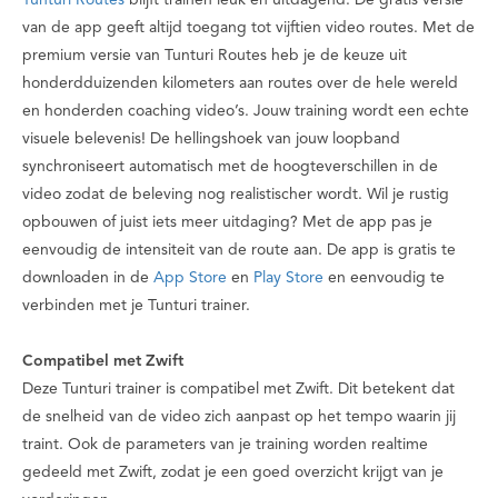
Tunturi Routes
blijft trainen leuk en uitdagend. De gratis versie
van de app geeft altijd toegang tot vijftien video routes. Met de
premium versie van Tunturi Routes heb je de keuze uit
honderdduizenden kilometers aan routes over de hele wereld
en honderden coaching video’s. Jouw training wordt een echte
visuele belevenis! De hellingshoek van jouw loopband
synchroniseert automatisch met de hoogteverschillen in de
video zodat de beleving nog realistischer wordt. Wil je rustig
opbouwen of juist iets meer uitdaging? Met de app pas je
eenvoudig de intensiteit van de route aan. De app is gratis te
downloaden in de
App Store
en
Play Store
en eenvoudig te
verbinden met je Tunturi trainer.
Compatibel met Zwift
Deze Tunturi trainer is compatibel met Zwift. Dit betekent dat
de snelheid van de video zich aanpast op het tempo waarin jij
traint. Ook de parameters van je training worden realtime
gedeeld met Zwift, zodat je een goed overzicht krijgt van je