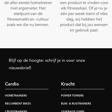
de aller eerste hometrainer
een product te vinden voor
met ergometer. Het
elk fitnessdoel. Of je nu je
startpunt van de
één per week traint of elke
fitnessmarkt en -cultuur
dag, wij hebben het
zoals we die nu kennen.
product dat bij jou wensen
en gebruik past.
Blijf op de hoogte: schrijf je in voor onze
nieuwsbrief!
Cardio
Kracht
HOMETRAINERS
POWER TOWERS
RECUMBENT BIKES
BUIK- & RUGTRAINERS
CROSSTRAINERS
LEVERAGE GYMS