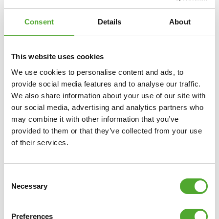
Consent
Details
About
This website uses cookies
We use cookies to personalise content and ads, to
provide social media features and to analyse our traffic.
We also share information about your use of our site with
our social media, advertising and analytics partners who
may combine it with other information that you’ve
provided to them or that they’ve collected from your use
Inclusief gratis Tunturi Training app
of their services.
Op zoek naar hulp, inspiratie of motivatie voor je
training? In
Tunturi Training
vind je duizenden
Consent
geanimeerde fitnessoefeningen, instructies en workout
Necessary
Selection
video's. Deze helpen je het maximale uit jezelf én je
Tunturi-producten te halen.
Preferences