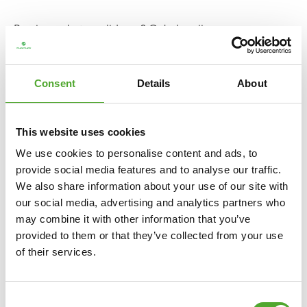
Ben je aan het revalideren? Ook dan zijn
weerstandsbanden en power bands ideaal. Je kan
gecontroleerd bewegen op een langzaam tempo, kan
Consent
Details
About
langzaam opbouwen en eventueel een stapje terug gaan
als het even wat minder gaat. Je wisselt eenvoudig en
snel tussen weerstanden en kan in enkele seconden
This website uses cookies
verder met trainen.
We use cookies to personalise content and ads, to
provide social media features and to analyse our traffic.
We also share information about your use of our site with
our social media, advertising and analytics partners who
may combine it with other information that you’ve
provided to them or that they’ve collected from your use
of their services.
Consent