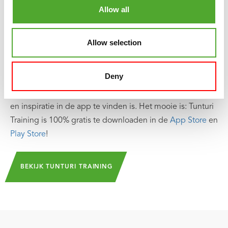
Allow all
video's. Deze helpen je het maximale uit jezelf én je
Tunturi-producten te halen.
Allow selection
Je kan solo trainen en je eigen trainingsschema’s
samenstellen, maar ook groepslessen volgen en gebruik
Deny
maken van de community. De bibliotheek wordt
regelmatig aangevuld zodat er altijd nieuwe uitdagingen
en inspiratie in de app te vinden is. Het mooie is: Tunturi
Training is 100% gratis te downloaden in de
App Store
en
Play Store
!
BEKIJK TUNTURI TRAINING