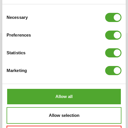
• EAN code: 8717842030394
Consent
Necessary
Selection
Preferences
Statistics
UITSTEKENDE GARANTIE
Marketing
Allow all
2 JAAR
Algemene & slijtage onderdelen
Allow selection