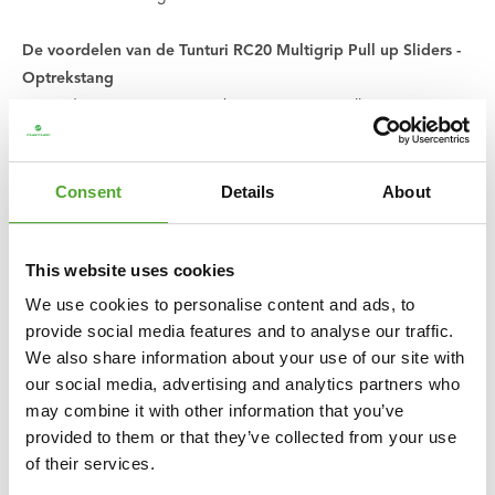
De voordelen van de Tunturi RC20 Multigrip Pull up Sliders -
Optrekstang
✔ Handig om variatie aan te brengen in een pull-up training
✔ Multigrip: 3 handvaten met verschillende omvang
✔ Ideaal om alle spieren in jouw bovenlichaam te trainen
✔ Vergroot de mogelijkheden van het Tunturi RC20 Basis Rek
Consent
Details
About
Klaar voor een uitdagende en gevarieerde pull-up training?
This website uses cookies
Bestel dan deze Tunturi RC20 Multigrip Pull-up Sliders!
We use cookies to personalise content and ads, to
Specificaties:
provide social media features and to analyse our traffic.
• Accessoire voor het Tunturi RC20 Crossfit Basis Rek
We also share information about your use of our site with
our social media, advertising and analytics partners who
• Kleur: Zwart
may combine it with other information that you’ve
• Materiaal: Staal
provided to them or that they’ve collected from your use
• L:158,2 B:41 H:36 cm
of their services.
• Gewicht: 23,8 kg
• Product code: 18TSRC2050