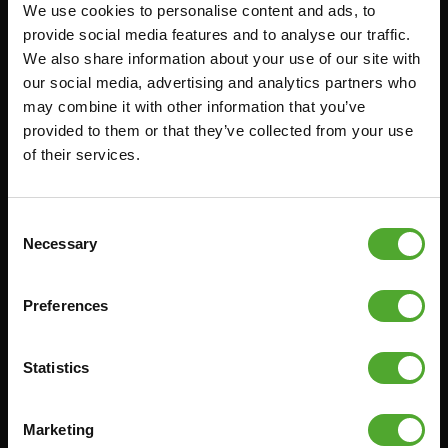
We use cookies to personalise content and ads, to
Accessoires
Service
provide social media features and to analyse our traffic.
We also share information about your use of our site with
FUNCTIONAL TRAINING
BESTELLING HERROEPEN
our social media, advertising and analytics partners who
STOPWATCH
FAQ
may combine it with other information that you’ve
GEWICHTEN
ACCOUNT
provided to them or that they’ve collected from your use
of their services.
WEERSTANDSTRAINING
HUIDIGE
PRODUCTHANDLEIDINGEN
SNELHEID EN BEHENDIGHEID
OUDE PRODUCTHANDLEIDINGEN
SUPPORT
Consent
PROBLEEM MELDEN
Necessary
Selection
YOGA & PILATES
ONDERDELEN KOPEN
GYMBALLEN
GARANTIE & LEVERING
Preferences
MATTEN
APPS
MINIBIKES/AEROBIC TRAINERS
ALGEMENE VOORWAARDEN
Statistics
HANDGRIP TRAINERS
LEVERTIJDEN & VERZENDKOSTEN
BUIKSPIERTRAINING
Marketing
RUILEN EN RETOURNEREN
OPDRUKKEN & OPTREKKEN