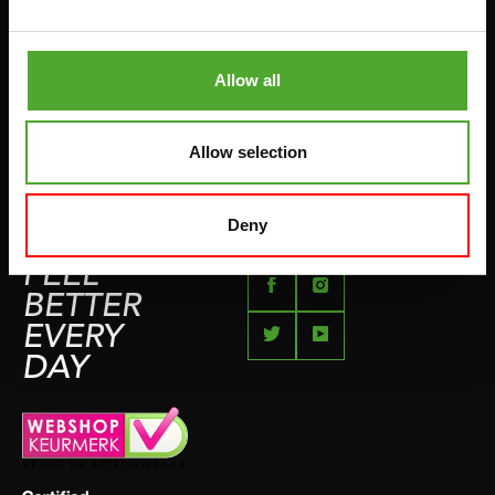
BETAALMETHODEN
SPRINGTOUWEN
KLACHTENPAGINA
VECHTSPORT
Allow all
IMPRESSUM
HARDLOPEN
TEAMSPORT
Allow selection
BIDONS
ZWEMMEN
Deny
FEEL
BETTER
EVERY
DAY