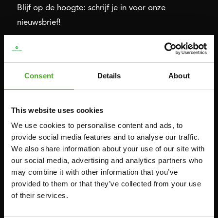
Blijf op de hoogte: schrijf je in voor onze
nieuwsbrief!
Cardio
Kracht
Consent
Details
About
HOMETRAINERS
POWER TOWERS
RECUMBENT BIKES
BUIK- & RUGTRAINERS
CROSSTRAINERS
LEVERAGE GYMS
This website uses cookies
SPRINTER BIKES
VLAKKE BANKEN
We use cookies to personalise content and ads, to
provide social media features and to analyse our traffic.
ROEITRAINERS
KRACHT STATIONS
We also share information about your use of our site with
LOOPBANDEN
SMITH MACHINES
our social media, advertising and analytics partners who
PULLEY STATIONS
may combine it with other information that you’ve
provided to them or that they’ve collected from your use
VERSTELBARE BANKEN
of their services.
HALTERBANKEN
RACKS