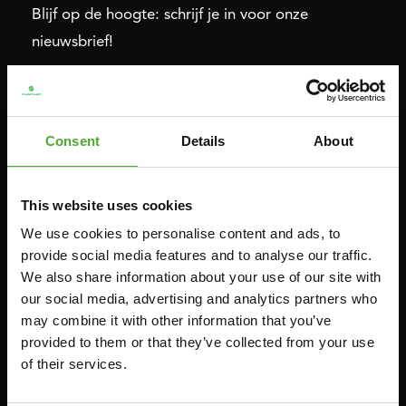
Blijf op de hoogte: schrijf je in voor onze
nieuwsbrief!
Cardio
Kracht
Consent
Details
About
HOMETRAINERS
POWER TOWERS
RECUMBENT BIKES
BUIK- & RUGTRAINERS
CROSSTRAINERS
LEVERAGE GYMS
This website uses cookies
SPRINTER BIKES
VLAKKE BANKEN
We use cookies to personalise content and ads, to
provide social media features and to analyse our traffic.
ROEITRAINERS
KRACHT STATIONS
We also share information about your use of our site with
LOOPBANDEN
SMITH MACHINES
our social media, advertising and analytics partners who
PULLEY STATIONS
may combine it with other information that you’ve
provided to them or that they’ve collected from your use
VERSTELBARE BANKEN
of their services.
HALTERBANKEN
RACKS