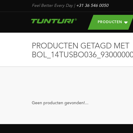
Feel Better Every Day
|
+31 36 546 0050
PRODUCTEN
PRODUCTEN GETAGD MET
BOL_14TUSBO036_93000000
Geen producten gevonden!...