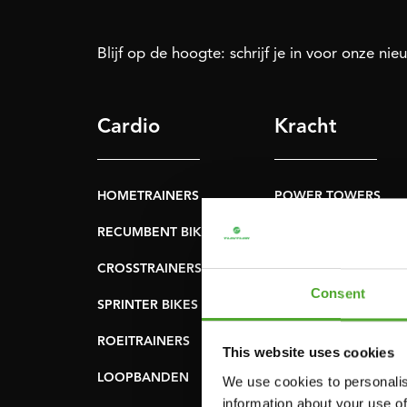
Blijf op de hoogte: schrijf je in voor onze nie
Cardio
Kracht
HOMETRAINERS
POWER TOWERS
RECUMBENT BIKES
BUIK- & RUGTRAINER
CROSSTRAINERS
LEVERAGE GYMS
Consent
SPRINTER BIKES
VLAKKE BANKEN
ROEITRAINERS
KRACHT STATIONS
This website uses cookies
LOOPBANDEN
SMITH MACHINES
We use cookies to personalis
information about your use of