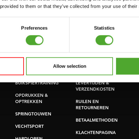
SUPPORT
 provided to them or that they’ve collected from your use of their
PROBLEEM MELDEN
YOGA & PILATES
ONDERDELEN KOPEN
GYMBALLEN
Preferences
Statistics
GARANTIE &
MATTEN
LEVERING
MINIBIKES/AEROBIC
APPS
TRAINERS
ALGEMENE
Allow selection
HANDGRIP TRAINERS
VOORWAARDEN
BUIKSPIERTRAINING
LEVERTIJDEN &
VERZENDKOSTEN
OPDRUKKEN &
OPTREKKEN
RUILEN EN
RETOURNEREN
SPRINGTOUWEN
BETAALMETHODEN
VECHTSPORT
KLACHTENPAGINA