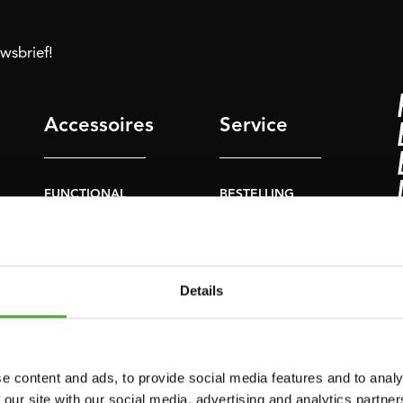
uwsbrief!
Accessoires
Service
FUNCTIONAL
BESTELLING
TRAINING
HERROEPEN
S
STOPWATCH
FAQ
GEWICHTEN
ACCOUNT
Details
WEERSTANDSTRAINING
HUIDIGE
PRODUCTHANDLEIDINGEN
SNELHEID EN
BEHENDIGHEID
OUDE
e content and ads, to provide social media features and to analy
PRODUCTHANDLEIDINGEN
 our site with our social media, advertising and analytics partn