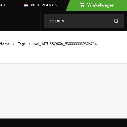
Winkelwagen
ACT
NEDERLANDS
Home
/
Tags
/
bol_14TUSBO036_9300000039326714