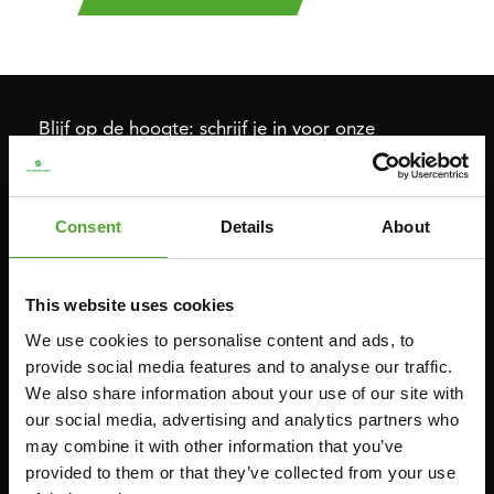
Blijf op de hoogte: schrijf je in voor onze
nieuwsbrief!
Consent
Details
About
Cardio
Kracht
HOMETRAINERS
POWER TOWERS
This website uses cookies
RECUMBENT BIKES
BUIK- & RUGTRAINERS
We use cookies to personalise content and ads, to
CROSSTRAINERS
LEVERAGE GYMS
provide social media features and to analyse our traffic.
We also share information about your use of our site with
SPRINTER BIKES
VLAKKE BANKEN
our social media, advertising and analytics partners who
ROEITRAINERS
KRACHT STATIONS
may combine it with other information that you’ve
LOOPBANDEN
SMITH MACHINES
provided to them or that they’ve collected from your use