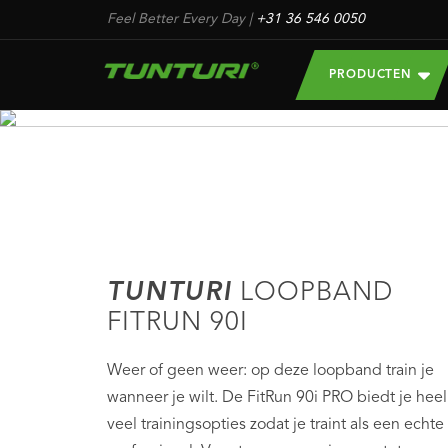
Feel Better Every Day
|
+31 36 546 0050
PRODUCTEN
TUNTURI
LOOPBAND
FITRUN 90I
Weer of geen weer: op deze loopband train je
wanneer je wilt. De FitRun 90i PRO biedt je heel
veel trainingsopties zodat je traint als een echte