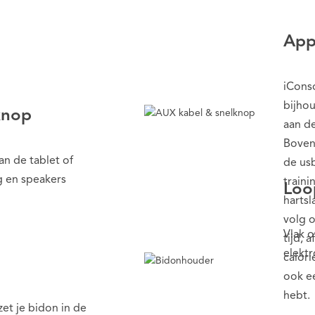
App
iConso
bijhou
knop
aan de
Bovend
n de tablet of
de usb
g en speakers
traini
Loo
hartsl
volg o
Vlak o
tijd, 
elektr
calori
ook ee
hebt.
et je bidon in de