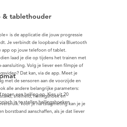
 & tablethouder
le+ is de applicatie die jouw progressie
dt. Je verbindt de loopband via Bluetooth
 app op jouw telefoon of tablet.
ien laad je die op tijdens het trainen met
-aansluiting. Volg je liever een filmpje of
ngsvideo? Dat kan, via de app. Meet je
pmat
ag met de sensoren aan de voorzijde en
ok alle andere belangrijke parameters:
f tegen een helling op. Kies uit 20
afstand, snelheid, hellingshoek en
onisch in te stellen hellingshoeken.
everbruik. Voor je hartslagmeting kan je je
n borstband aanschaffen, als je dat liever