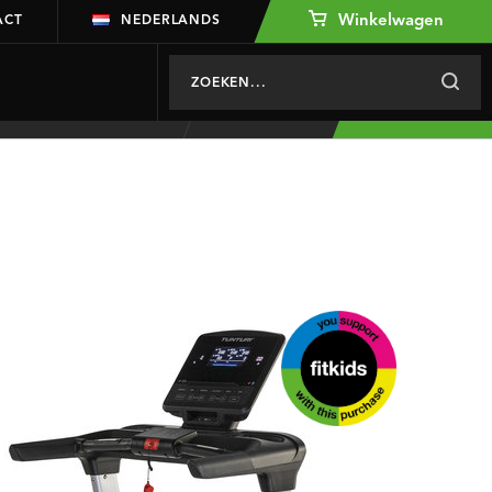
Winkelwagen
ACT
NEDERLANDS
€1.389
In winkelwagen
Kies dealer
€1.049