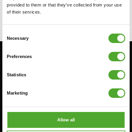
provided to them or that they’ve collected from your use
€1.499
of their services.
IN WINKELWAGEN
Consent
Necessary
Selection
Blijf op de hoogte: schrijf je in voor onze
Preferences
nieuwsbrief!
Statistics
Cardio
Kracht
Marketing
HOMETRAINERS
POWER TOWERS
RECUMBENT BIKES
BUIK- & RUGTRAINERS
CROSSTRAINERS
LEVERAGE GYMS
Allow all
SPRINTER BIKES
VLAKKE BANKEN