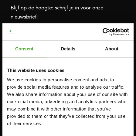
Blijf op de hoogte: schrijf je in voor onze
nieuwsbrief!
Cardio
Kracht
Consent
Details
About
HOMETRAINERS
POWER TOWERS
RECUMBENT BIKES
BUIK- & RUGTRAINERS
This website uses cookies
CROSSTRAINERS
LEVERAGE GYMS
We use cookies to personalise content and ads, to
SPRINTER BIKES
VLAKKE BANKEN
provide social media features and to analyse our traffic.
ROEITRAINERS
KRACHT STATIONS
We also share information about your use of our site with
LOOPBANDEN
SMITH MACHINES
our social media, advertising and analytics partners who
may combine it with other information that you’ve
PULLEY STATIONS
provided to them or that they’ve collected from your use
VERSTELBARE BANKEN
of their services.
HALTERBANKEN