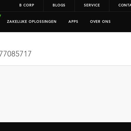
B CORP
BLOGS
SERVICE
CONT
ZAKELIJKE OPLOSSINGEN
APPS
OVER ONS
77085717