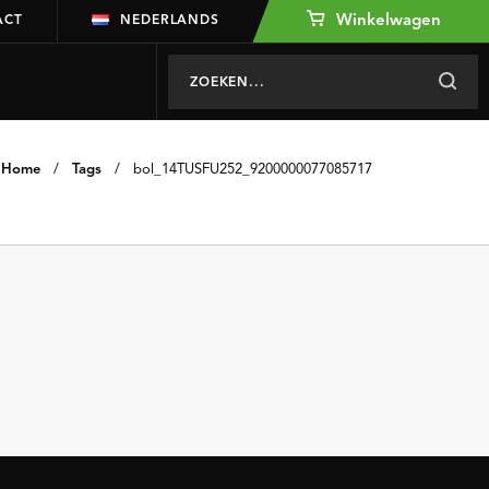
Winkelwagen
ACT
NEDERLANDS
Home
/
Tags
/
bol_14TUSFU252_9200000077085717