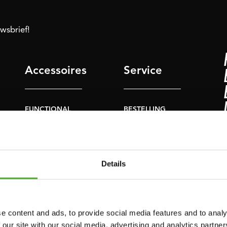
uwsbrief!
Accessoires
Service
FUNCTIONAL
BESTELLING
TRAINING
HERROEPEN
S
STOPWATCH
FAQ
GEWICHTEN
ACCOUNT
Details
WEERSTANDSTRAINING
HUIDIGE
PRODUCTHANDLEIDINGEN
SNELHEID EN
BEHENDIGHEID
OUDE
e content and ads, to provide social media features and to analy
PRODUCTHANDLEIDINGEN
 our site with our social media, advertising and analytics partn