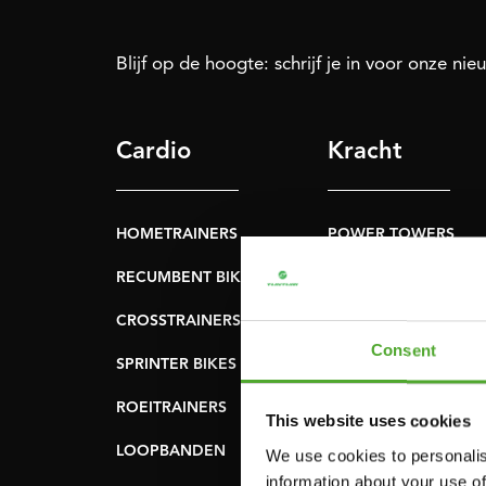
Blijf op de hoogte: schrijf je in voor onze nie
Cardio
Kracht
HOMETRAINERS
POWER TOWERS
RECUMBENT BIKES
BUIK- & RUGTRAINER
CROSSTRAINERS
LEVERAGE GYMS
Consent
SPRINTER BIKES
VLAKKE BANKEN
ROEITRAINERS
KRACHT STATIONS
This website uses cookies
LOOPBANDEN
SMITH MACHINES
We use cookies to personalis
information about your use of