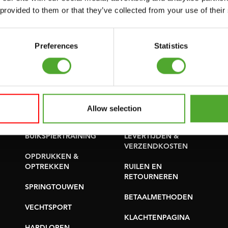
SUPPORT
 provided to them or that they’ve collected from your use of their
PROBLEEM MELDEN
YOGA & PILATES
ONDERDELEN KOPEN
GYMBALLEN
Preferences
Statistics
GARANTIE &
MATTEN
LEVERING
MINIBIKES/AEROBIC
APPS
TRAINERS
ALGEMENE
Allow selection
HANDGRIP TRAINERS
VOORWAARDEN
BUIKSPIERTRAINING
LEVERTIJDEN &
VERZENDKOSTEN
OPDRUKKEN &
OPTREKKEN
RUILEN EN
RETOURNEREN
SPRINGTOUWEN
BETAALMETHODEN
VECHTSPORT
KLACHTENPAGINA