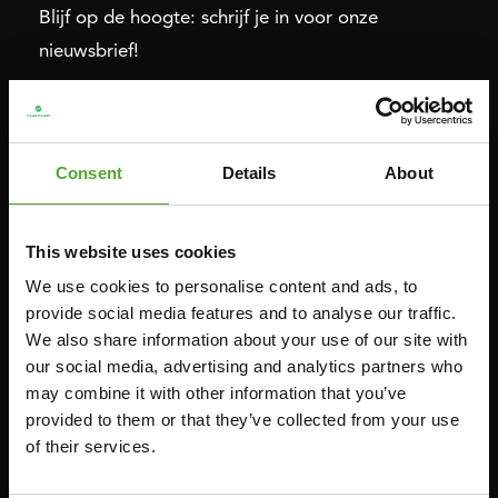
Blijf op de hoogte: schrijf je in voor onze
nieuwsbrief!
Cardio
Kracht
Consent
Details
About
HOMETRAINERS
POWER TOWERS
RECUMBENT BIKES
BUIK- & RUGTRAINERS
CROSSTRAINERS
LEVERAGE GYMS
This website uses cookies
SPRINTER BIKES
VLAKKE BANKEN
We use cookies to personalise content and ads, to
provide social media features and to analyse our traffic.
ROEITRAINERS
KRACHT STATIONS
We also share information about your use of our site with
LOOPBANDEN
SMITH MACHINES
our social media, advertising and analytics partners who
PULLEY STATIONS
may combine it with other information that you’ve
provided to them or that they’ve collected from your use
VERSTELBARE BANKEN
of their services.
HALTERBANKEN
RACKS