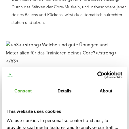
Durch das Stärken der Core-Muskeln, und insbesondere jener
deines Bauchs und Rückens, wirst du automatisch aufrechter
stehen und sitzen.
Welche sind gute Übungen
und Materialien für das
Consent
Details
About
Trainieren deines Core?
Du kannst deinen gesamten Rumpf mit einem
Exercise
This website uses cookies
Wheel
, auch bekannt als 'Abwheel', trainieren. Durch das
We use cookies to personalise content and ads, to
Rollen trainierst du effektiv deinen Core durch eine
provide social media features and to analyse our traffic.