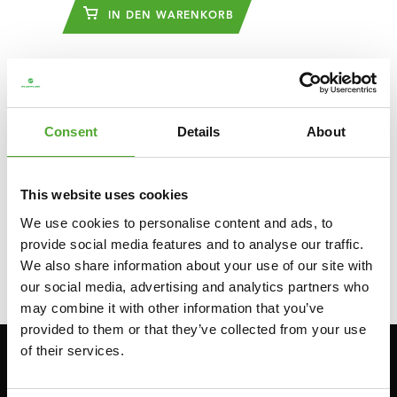
IN DEN WARENKORB
Since the provided text does not contain any of the
specific bracket tags ([usp][/usp], [tekst][/tekst], [titel]
Consent
Details
About
[/titel], [headertitel][/headertitel]) that are eligible for
translation, and the guidelines state that all other text
within bracket tags should remain untranslated, the text
This website uses cookies
remains the same in German: ```plaintext
We use cookies to personalise content and ads, to
provide social media features and to analyse our traffic.
We also share information about your use of our site with
```
our social media, advertising and analytics partners who
may combine it with other information that you’ve
provided to them or that they’ve collected from your use
of their services.
Bleiben Sie informiert: Melden Sie sich für unseren
Newsletter an!