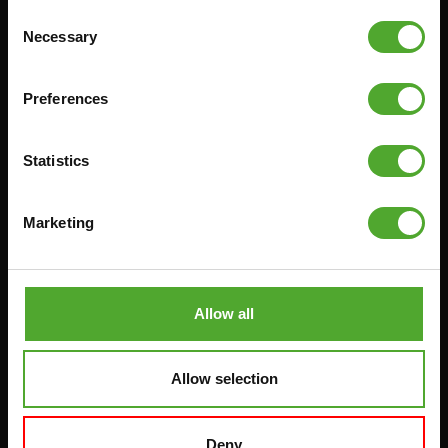
Consent
Necessary
Selection
Cardio
Krafttraining
Preferences
HEIMTRAINERS
DIP-STATIONEN
LIEGERÄDER
BAUCHMUSKELTRAINER &
RÜCKENTRAINER
Statistics
CROSSTRAINERS
LEVERAGE GYMS
SPRINTER FAHRRÄDER
Marketing
FLACHE BÄNKE
RUDERGERÄTE
KRAFSTATIONEN
LAUFBÄNDER
SMITH-MASCHINEN
Allow all
UMLENKSTATIONEN
ÜBUNGSBÄNKE
Allow selection
HANTELBÄNKE
FITNESS-RACKS
Deny