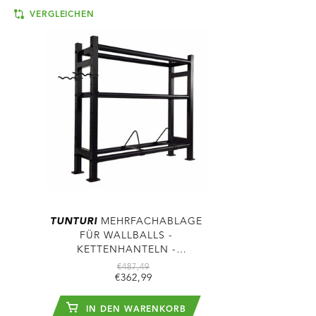
VERGLEICHEN
TUNTURI
MEHRFACHABLAGE
FÜR WALLBALLS -
KETTENHANTELN -
HANTELSCHEIBEN
€487,49
€362,99
IN DEN WARENKORB