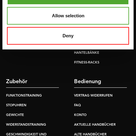
FLACHE BÄNKE
RUDERGERÄTE
KRAFSTATIONEN
Allow selection
LAUFBÄNDER
SMITH-MASCHINEN
UMLENKSTATIONEN
Deny
ÜBUNGSBÄNKE
HANTELBÄNKE
FITNESS-RACKS
Zubehör
Bedienung
FUNKTIONSTRAINING
VERTRAG WIDERRUFEN
STOPUHREN
FAQ
GEWICHTE
KONTO
WIDERSTANDSTRAINING
AKTUELLE HANDBÜCHER
GESCHWINDIGKEIT UND
ALTE HANDBÜCHER