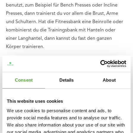
benutzt, zum Beispiel für Bench Presses oder Incline
Presses, dann trainierst du vor allem die Brust, Arme
und Schultern. Hat die Fitnessbank eine Beinrolle oder
kombinierst du die Trainingsbank mit Hanteln oder
einer Langhantel, dann kannst du fast den ganzen
Körper trainieren.
Was sind die Vorteile einer Flachbank?
Eine Fitnessbank ist ein Allrounder und im Fitnessstudio
Consent
Details
About
besonders beliebt. Eine Flachbank für den
Heimgebrauch ist also ideal; du musst nie auf deine
Reihe warten und kannst trainieren, wann und so lange
This website uses cookies
du willst, ohne dass Menschen auf dich warten. Einige
We use cookies to personalise content and ads, to
Fitnessbänke sind in der Höhe oder Position verstellbar.
provide social media features and to analyse our traffic.
Diese haben den Vorteil, dass du den Schwerpunkt auf
We also share information about your use of our site with
bestimmte Muskeln legen kannst, indem du den
our social media, advertising and analytics partners who