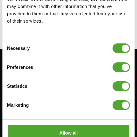
may combine it with other information that you’ve
Trainingswinkel anpasst. Wenn du dich speziell für eine
provided to them or that they’ve collected from your use
Hantelbank
entscheidest, dann hat diese ein
of their services.
eingebautes Rack für das Aufhängen von Hantelstangen
und -scheiben.
Consent
Necessary
Selection
Bleiben Sie informiert: Melden Sie sich für unseren
Preferences
Newsletter an!
Statistics
Cardio
Krafttraining
Marketing
HEIMTRAINERS
DIP-STATIONEN
LIEGERÄDER
BAUCHMUSKELTRAINER &
RÜCKENTRAINER
CROSSTRAINERS
LEVERAGE GYMS
Allow all
SPRINTER FAHRRÄDER