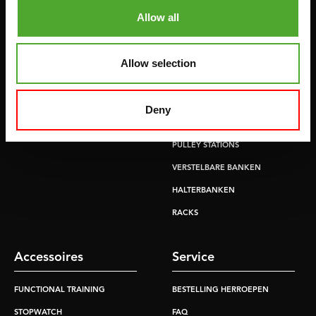
HOMETRAINERS
POWER TOWERS
Allow all
RECUMBENT BIKES
BUIK- & RUGTRAINERS
CROSSTRAINERS
LEVERAGE GYMS
Allow selection
SPRINTER BIKES
VLAKKE BANKEN
ROEITRAINERS
KRACHT STATIONS
Deny
LOOPBANDEN
SMITH MACHINES
PULLEY STATIONS
VERSTELBARE BANKEN
HALTERBANKEN
RACKS
Accessoires
Service
FUNCTIONAL TRAINING
BESTELLING HERROEPEN
STOPWATCH
FAQ