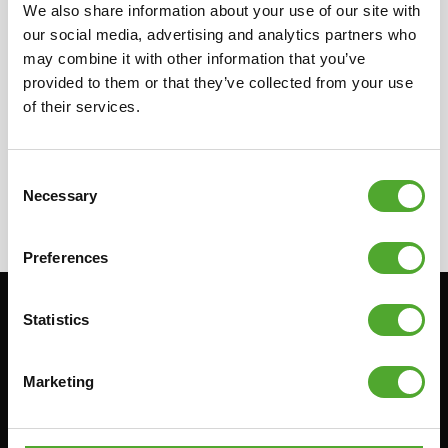
We also share information about your use of our site with
distributeur in uw land voor meer informatie
our social media, advertising and analytics partners who
over onze lokale verkopers. Zij kunnen u de
may combine it with other information that you’ve
benodigde informatie over de verkopers
provided to them or that they’ve collected from your use
verstrekken.
of their services.
Consent
Necessary
Selection
Preferences
Statistics
Blijf op de hoogte: schrijf je in voor onze
nieuwsbrief!
Marketing
Cardio
Kracht