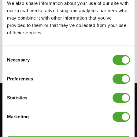
We also share information about your use of our site with
distributeur in uw land voor meer informatie
our social media, advertising and analytics partners who
over onze lokale verkopers. Zij kunnen u de
may combine it with other information that you’ve
benodigde informatie over de verkopers
provided to them or that they’ve collected from your use
verstrekken.
of their services.
Consent
Necessary
Selection
Preferences
Statistics
Blijf op de hoogte: schrijf je in voor onze
nieuwsbrief!
Marketing
Cardio
Kracht