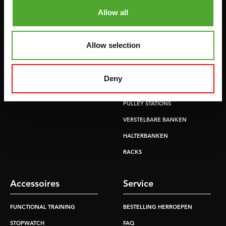
HOMETRAINERS
POWER TOWERS
Allow all
RECUMBENT BIKES
BUIK- & RUGTRAINERS
CROSSTRAINERS
LEVERAGE GYMS
Allow selection
SPRINTER BIKES
VLAKKE BANKEN
ROEITRAINERS
KRACHT STATIONS
Deny
LOOPBANDEN
SMITH MACHINES
PULLEY STATIONS
VERSTELBARE BANKEN
HALTERBANKEN
RACKS
Accessoires
Service
FUNCTIONAL TRAINING
BESTELLING HERROEPEN
STOPWATCH
FAQ