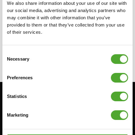
We also share information about your use of our site with
distributeur in uw land voor meer informatie
our social media, advertising and analytics partners who
over onze lokale verkopers. Zij kunnen u de
may combine it with other information that you’ve
benodigde informatie over de verkopers
provided to them or that they’ve collected from your use
verstrekken.
of their services.
Consent
Necessary
Selection
Preferences
Statistics
Blijf op de hoogte: schrijf je in voor onze
nieuwsbrief!
Marketing
Cardio
Kracht