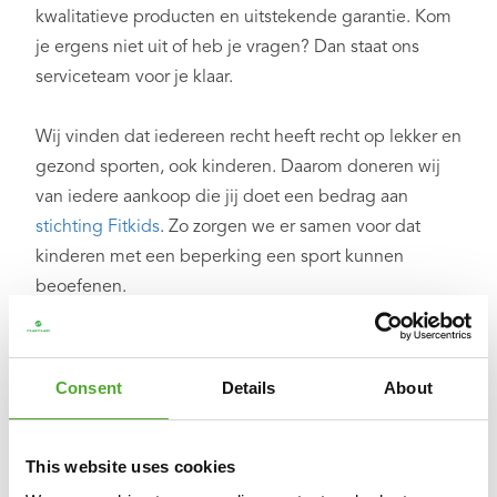
kwalitatieve producten en uitstekende garantie. Kom
je ergens niet uit of heb je vragen? Dan staat ons
serviceteam voor je klaar.
Wij vinden dat iedereen recht heeft recht op lekker en
gezond sporten, ook kinderen. Daarom doneren wij
van iedere aankoop die jij doet een bedrag aan
stichting Fitkids
. Zo zorgen we er samen voor dat
kinderen met een beperking een sport kunnen
beoefenen.
Overzicht specificaties:
○ Afmeting: L 30 x B 10 x H 10 cm
Consent
Details
About
○ Gewicht: 680 gr
○ Materiaal en kleur: kurk
This website uses cookies
○ Product code: 14TUSYO061