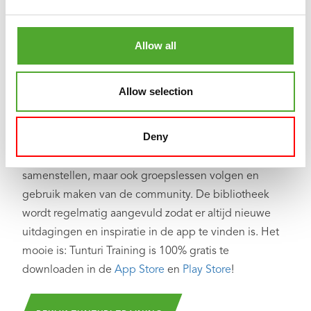
Inclusief gratis Tunturi Training app
Allow all
Op zoek naar hulp, inspiratie of motivatie voor je
training? In
Tunturi Training
vind je duizenden
geanimeerde fitnessoefeningen, instructies en
Allow selection
workout video's. Deze helpen je het maximale uit
jezelf én je Tunturi-producten te halen.
Deny
Je kan solo trainen en je eigen trainingsschema’s
samenstellen, maar ook groepslessen volgen en
gebruik maken van de community. De bibliotheek
wordt regelmatig aangevuld zodat er altijd nieuwe
uitdagingen en inspiratie in de app te vinden is. Het
mooie is: Tunturi Training is 100% gratis te
downloaden in de
App Store
en
Play Store
!