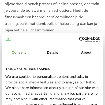
bijvoorbeeld bench presses of incline presses, dan train
je vooral de borst, armen en schouders. Heeft de
fitnessbank een beenroller of combineer je de
trainingsbank met dumbbells of halterstang dan kan je
bijna het hele lichaam trainen.
Wat zijn de voordelen van een vlakke bank?
Een fitnessbank is een allrounder en in de sportschool
Consent
Details
About
bijzonder populair. Een vlakke bank voor thuisgebruik is
dus ideaal; je hoeft nooit op je beurt te wachten en kan
This website uses cookies
trainen wanneer en hoe lang je maar wilt zonder dat er
We use cookies to personalise content and ads, to
mensen op je staan te wachten. Sommige fitnessbanken
provide social media features and to analyse our traffic.
zijn in hoogte of positie verstelbaar. Deze hebben als
We also share information about your use of our site with
voordeel dat je nadruk op bepaalde spieren kan leggen
our social media, advertising and analytics partners who
door het aanpassen van de trainingshoek. Ga je
may combine it with other information that you’ve
specifiek voor een
halterbank
, dan heeft deze een
provided to them or that they’ve collected from your use