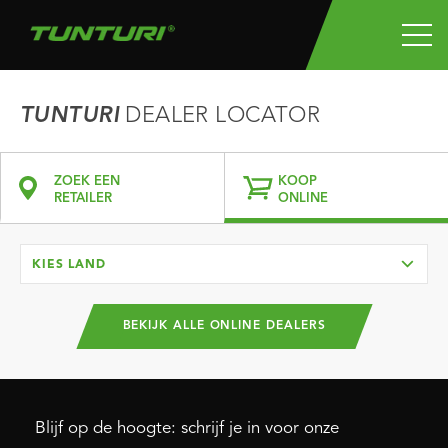
TUNTURI
DEALER LOCATOR
ZOEK EEN
KOOP
RETAILER
ONLINE
KIES LAND
BEKIJK ALLE ONLINE DEALERS
Blijf op de hoogte: schrijf je in voor onze