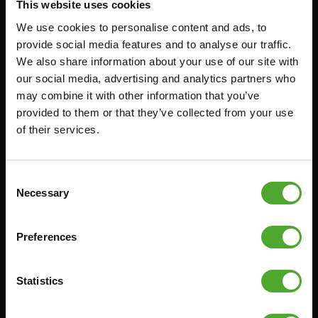
This website uses cookies
Accessoires
Service
We use cookies to personalise content and ads, to
provide social media features and to analyse our traffic.
FUNCTIONAL TRAINING
BESTELLING HERROEPEN
We also share information about your use of our site with
STOPWATCH
FAQ
our social media, advertising and analytics partners who
may combine it with other information that you’ve
GEWICHTEN
ACCOUNT
provided to them or that they’ve collected from your use
WEERSTANDSTRAINING
HUIDIGE
of their services.
PRODUCTHANDLEIDINGEN
SNELHEID EN BEHENDIGHEID
OUDE PRODUCTHANDLEIDINGEN
SUPPORT
PROBLEEM MELDEN
Consent
YOGA & PILATES
Necessary
Selection
ONDERDELEN KOPEN
GYMBALLEN
GARANTIE & LEVERING
MATTEN
Preferences
APPS
MINIBIKES/AEROBIC TRAINERS
ALGEMENE VOORWAARDEN
HANDGRIP TRAINERS
Statistics
LEVERTIJDEN & VERZENDKOSTEN
BUIKSPIERTRAINING
RUILEN EN RETOURNEREN