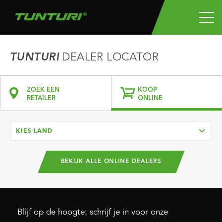
TUNTURI
DEALER LOCATOR
ZOEK EEN
KOOP
RETAILER
ONLINE
KIES LAND
BEKIJK ALLE ONLINE DEALERS
Blijf op de hoogte: schrijf je in voor onze