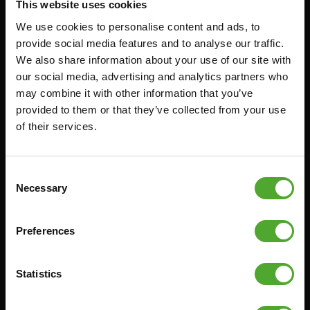
This website uses cookies
Accessoires
Service
We use cookies to personalise content and ads, to
provide social media features and to analyse our traffic.
FUNCTIONAL TRAINING
BESTELLING HERROEPEN
We also share information about your use of our site with
STOPWATCH
FAQ
our social media, advertising and analytics partners who
may combine it with other information that you’ve
GEWICHTEN
ACCOUNT
provided to them or that they’ve collected from your use
WEERSTANDSTRAINING
HUIDIGE
of their services.
PRODUCTHANDLEIDINGEN
SNELHEID EN BEHENDIGHEID
OUDE PRODUCTHANDLEIDINGEN
SUPPORT
PROBLEEM MELDEN
Consent
YOGA & PILATES
Necessary
Selection
ONDERDELEN KOPEN
GYMBALLEN
GARANTIE & LEVERING
MATTEN
Preferences
APPS
MINIBIKES/AEROBIC TRAINERS
ALGEMENE VOORWAARDEN
HANDGRIP TRAINERS
Statistics
LEVERTIJDEN & VERZENDKOSTEN
BUIKSPIERTRAINING
RUILEN EN RETOURNEREN