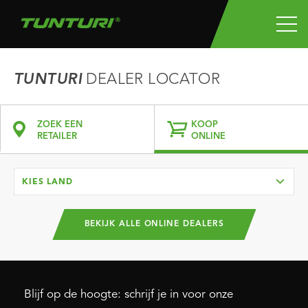
TUNTURI
DEALER LOCATOR
ZOEK EEN
KOOP
RETAILER
ONLINE
KIES LAND
BEKIJK ALLE ONLINE DEALERS
Blijf op de hoogte: schrijf je in voor onze