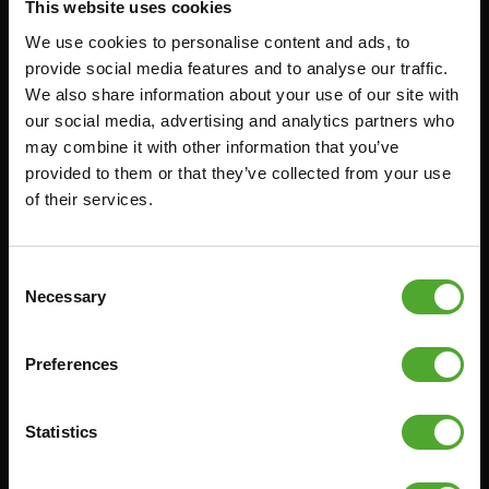
This website uses cookies
Accessoires
Service
We use cookies to personalise content and ads, to
provide social media features and to analyse our traffic.
FUNCTIONAL TRAINING
BESTELLING HERROEPEN
We also share information about your use of our site with
STOPWATCH
FAQ
our social media, advertising and analytics partners who
may combine it with other information that you’ve
GEWICHTEN
ACCOUNT
provided to them or that they’ve collected from your use
WEERSTANDSTRAINING
HUIDIGE
of their services.
PRODUCTHANDLEIDINGEN
SNELHEID EN BEHENDIGHEID
OUDE PRODUCTHANDLEIDINGEN
SUPPORT
PROBLEEM MELDEN
Consent
YOGA & PILATES
Necessary
Selection
ONDERDELEN KOPEN
GYMBALLEN
GARANTIE & LEVERING
MATTEN
Preferences
APPS
MINIBIKES/AEROBIC TRAINERS
ALGEMENE VOORWAARDEN
HANDGRIP TRAINERS
Statistics
LEVERTIJDEN & VERZENDKOSTEN
BUIKSPIERTRAINING
RUILEN EN RETOURNEREN