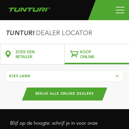
TUNTURI
DEALER LOCATOR
ZOEK EEN
KOOP
RETAILER
ONLINE
KIES LAND
BEKIJK ALLE ONLINE DEALERS
Blijf op de hoogte: schrijf je in voor onze