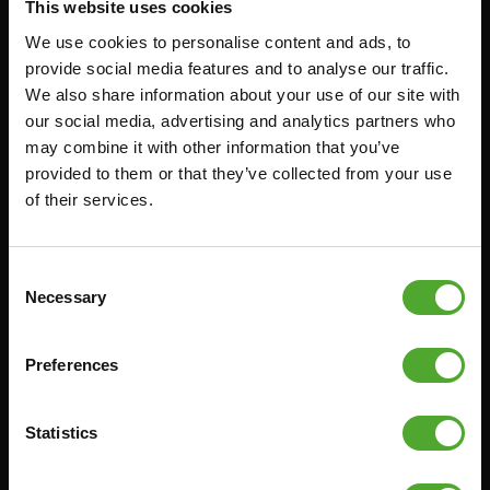
This website uses cookies
Accessoires
Service
We use cookies to personalise content and ads, to
provide social media features and to analyse our traffic.
FUNCTIONAL TRAINING
BESTELLING HERROEPEN
We also share information about your use of our site with
STOPWATCH
FAQ
our social media, advertising and analytics partners who
may combine it with other information that you’ve
GEWICHTEN
ACCOUNT
provided to them or that they’ve collected from your use
WEERSTANDSTRAINING
HUIDIGE
of their services.
PRODUCTHANDLEIDINGEN
SNELHEID EN BEHENDIGHEID
OUDE PRODUCTHANDLEIDINGEN
SUPPORT
PROBLEEM MELDEN
Consent
YOGA & PILATES
Necessary
Selection
ONDERDELEN KOPEN
GYMBALLEN
GARANTIE & LEVERING
MATTEN
Preferences
APPS
MINIBIKES/AEROBIC TRAINERS
ALGEMENE VOORWAARDEN
HANDGRIP TRAINERS
Statistics
LEVERTIJDEN & VERZENDKOSTEN
BUIKSPIERTRAINING
RUILEN EN RETOURNEREN