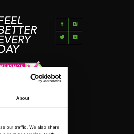
FEEL
BETTER
EVERY
DAY
N
About
N
se our traffic. We also share