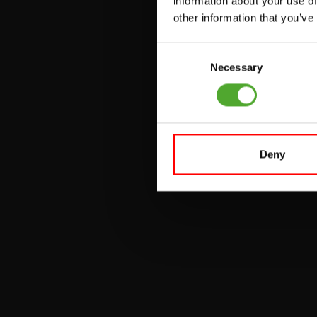
information about your use of
VERSTELBARE
other information that you’ve
BANKEN
Consent
HALTERBANKEN
Necessary
Selection
RACKS
Deny