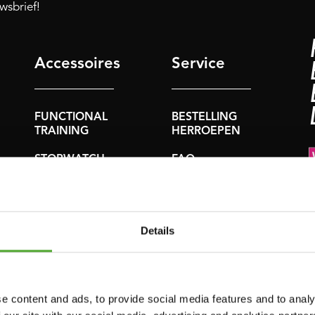
uwsbrief!
Accessoires
Service
FUNCTIONAL
BESTELLING
TRAINING
HERROEPEN
STOPWATCH
FAQ
GEWICHTEN
ACCOUNT
WEERSTANDSTRAINING
HUIDIGE
PRODUCTHANDLEIDINGE
Details
SNELHEID EN
BEHENDIGHEID
OUDE
PRODUCTHANDLEIDINGE
SUPPORT
e content and ads, to provide social media features and to analy
PROBLEEM
YOGA & PILATES
MELDEN