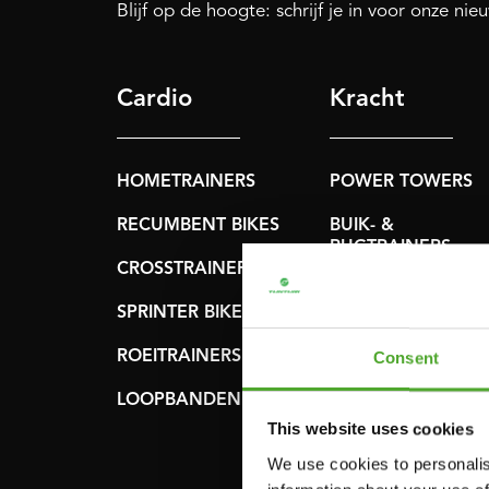
Blijf op de hoogte: schrijf je in voor onze nie
Cardio
Kracht
HOMETRAINERS
POWER TOWERS
RECUMBENT BIKES
BUIK- &
RUGTRAINERS
CROSSTRAINERS
LEVERAGE GYMS
SPRINTER BIKES
VLAKKE BANKEN
ROEITRAINERS
Consent
KRACHT STATIONS
LOOPBANDEN
SMITH MACHINES
This website uses cookies
We use cookies to personalis
PULLEY STATIONS