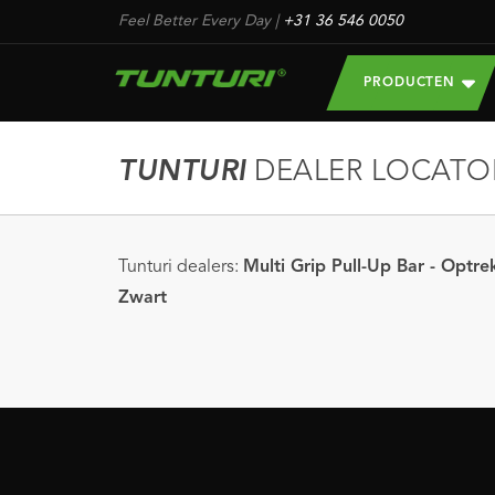
Feel Better Every Day
|
+31 36 546 0050
PRODUCTEN
TUNTURI
DEALER LOCATO
Tunturi dealers:
Multi Grip Pull-Up Bar - Optre
Zwart