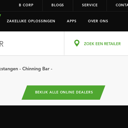
B CORP
BLOGS
SERVICE
CONT
ZAKELIJKE OPLOSSINGEN
APPS
OVER ONS
R
ZOEK EEN RETAILER
kstangen - Chinning Bar -
BEKIJK ALLE ONLINE DEALERS