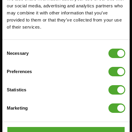
WIDERSTANDSTRAINING
AKTUELLE HANDBÜCHER
our social media, advertising and analytics partners who
may combine it with other information that you’ve
GESCHWINDIGKEIT UND
ALTE HANDBÜCHER
BEWEGLICHKEIT
provided to them or that they’ve collected from your use
PROBLEM BERICHTEN
of their services.
SUPPORT
TEILE KAUFEN
YOGA & PILATES
GARANTIE & LIEFERUNG
GYMBALLEN
Consent
APPS
Necessary
Selection
MATS
BEDINGUNGEN UND
MINIBIKES/AEROBIC-TRAINER
KONDITIONEN
Preferences
GRIFFTRAINER
LIEFERZEITEN &
VERSANDKOSTEN
KERNAUSBILDUNG
RÜCKGABE & UMTAUSCH
Statistics
AUFDRÜCKEN & ABZIEHEN
ZAHLUNGSMÖGLICHKEITEN
SPRINGSEILE
Marketing
SEITE FÜR BESCHWERDEN
BOXEN & KAMPFSPORT
IMPRESSUM
LAUFEN
TEAMSPORTS