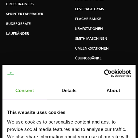
CROSSTRAINERS
LEVERAGE GYMS
SPRINTER FAHRRÄDER
FLACHE BÄNKE
RUDERGERÄTE
KRAFSTATIONEN
LAUFBÄNDER
SMITH-MASCHINEN
UMLENKSTATIONEN
ÜBUNGSBÄNKE
HANTELBÄNKE
FITNESS-RACKS
Consent
Details
About
Zubehör
Bedienung
This website uses cookies
FUNKTIONSTRAINING
VERTRAG WIDERRUFEN
We use cookies to personalise content and ads, to
STOPUHREN
FAQ
provide social media features and to analyse our traffic.
GEWICHTE
KONTO
We also share information about your use of our site with