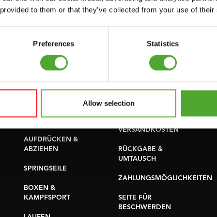
PROBLEM BERICHTEN
 provided to them or that they’ve collected from your use of their
YOGA & PILATES
TEILE KAUFEN
GYMBALLEN
GARANTIE &
Preferences
Statistics
MATS
LIEFERUNG
MINIBIKES/AEROBIC-
APPS
TRAINER
BEDINGUNGEN UND
GRIFFTRAINER
KONDITIONEN
Allow selection
KERNAUSBILDUNG
LIEFERZEITEN &
VERSANDKOSTEN
AUFDRÜCKEN &
ABZIEHEN
RÜCKGABE &
UMTAUSCH
SPRINGSEILE
ZAHLUNGSMÖGLICHKEITEN
BOXEN &
KAMPFSPORT
SEITE FÜR
BESCHWERDEN