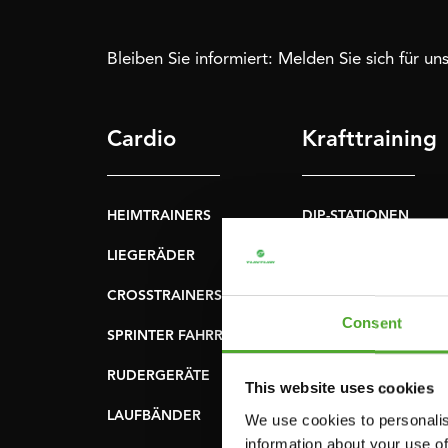
Bleiben Sie informiert: Melden Sie sich für u
Cardio
Krafttraining
HEIMTRAINERS
DIP-STATIONEN
LIEGERÄDER
BAUCHMUSKELTRAI
& RÜCKENTRAINER
CROSSTRAINERS
LEVERAGE GYMS
Consent
SPRINTER FAHRRÄDER
FLACHE BÄNKE
RUDERGERÄTE
This website uses cookies
KRAFSTATIONEN
LAUFBÄNDER
We use cookies to personalis
SMITH-MASCHINEN
information about your use of