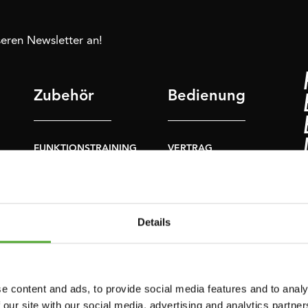
nseren Newsletter an!
Zubehör
Bedienung
FUNKTIONSTRAINING
VERTRAG
WIDERRUFEN
NER
STOPUHREN
FAQ
GEWICHTE
KONTO
Details
WIDERSTANDSTRAINING
AKTUELLE
GESCHWINDIGKEIT
HANDBÜCHER
UND BEWEGLICHKEIT
ALTE HANDBÜCHER
e content and ads, to provide social media features and to analy
SUPPORT
 our site with our social media, advertising and analytics partn