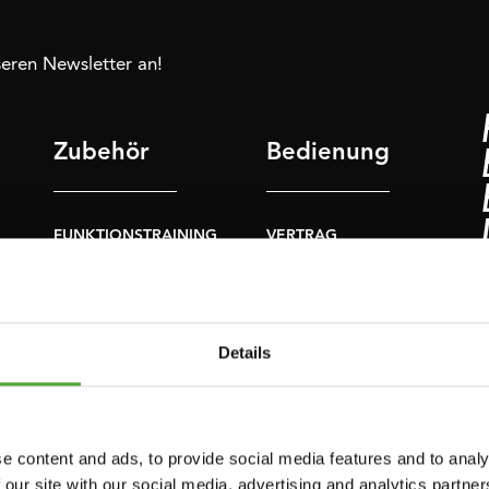
nseren Newsletter an!
Zubehör
Bedienung
FUNKTIONSTRAINING
VERTRAG
WIDERRUFEN
NER
STOPUHREN
FAQ
GEWICHTE
KONTO
Details
WIDERSTANDSTRAINING
AKTUELLE
GESCHWINDIGKEIT
HANDBÜCHER
UND BEWEGLICHKEIT
ALTE HANDBÜCHER
e content and ads, to provide social media features and to analy
SUPPORT
 our site with our social media, advertising and analytics partn