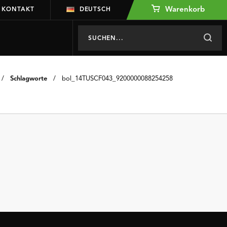
Warenkorb
KONTAKT
DEUTSCH
/
Schlagworte
/
bol_14TUSCF043_9200000088254258