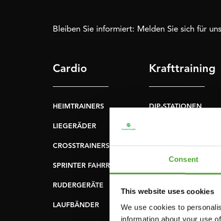
Bleiben Sie informiert: Melden Sie sich für u
Cardio
Krafttraining
HEIMTRAINERS
DIP-STATIONEN
LIEGERÄDER
BAUCHMUSKELTRAI
& RÜCKENTRAINER
CROSSTRAINERS
LEVERAGE GYMS
Consent
SPRINTER FAHRRÄDER
FLACHE BÄNKE
RUDERGERÄTE
This website uses cookies
KRAFSTATIONEN
LAUFBÄNDER
We use cookies to personalis
SMITH-MASCHINEN
information about your use of