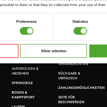
PROBLEM BERICHTEN
 provided to them or that they’ve collected from your use of their
YOGA & PILATES
TEILE KAUFEN
GYMBALLEN
GARANTIE &
Preferences
Statistics
MATS
LIEFERUNG
MINIBIKES/AEROBIC-
APPS
TRAINER
BEDINGUNGEN UND
GRIFFTRAINER
KONDITIONEN
Allow selection
KERNAUSBILDUNG
LIEFERZEITEN &
VERSANDKOSTEN
AUFDRÜCKEN &
ABZIEHEN
RÜCKGABE &
UMTAUSCH
SPRINGSEILE
ZAHLUNGSMÖGLICHKEITEN
BOXEN &
KAMPFSPORT
SEITE FÜR
BESCHWERDEN