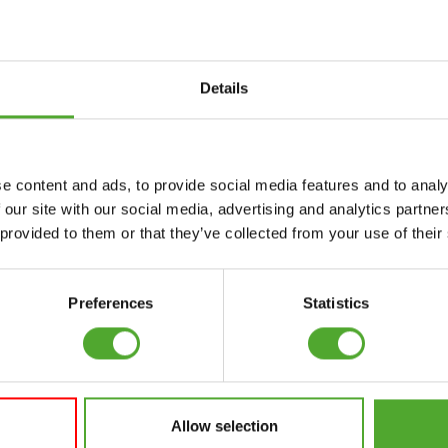
nseren Newsletter an!
Details
Zubehör
Bedienung
e content and ads, to provide social media features and to analy
FUNKTIONSTRAINING
VERTRAG
 our site with our social media, advertising and analytics partn
WIDERRUFEN
 provided to them or that they’ve collected from your use of their
NER
STOPUHREN
FAQ
GEWICHTE
KONTO
Preferences
Statistics
WIDERSTANDSTRAINING
AKTUELLE
GESCHWINDIGKEIT
HANDBÜCHER
UND BEWEGLICHKEIT
ALTE HANDBÜCHER
SUPPORT
Allow selection
PROBLEM BERICHTEN