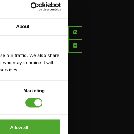
About
FEEL
BETTER
EVERY
se our traffic. We also share
DAY
ers who may combine it with
 services.
Marketing
Allow all