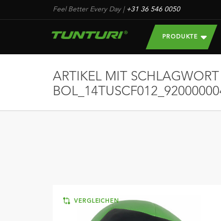
Feel Better Every Day
|
+31 36 546 0050
PRODUKTE
ARTIKEL MIT SCHLAGWORT
BOL_14TUSCF012_92000000
VERGLEICHEN