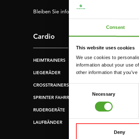
Bleiben Sie informiert: Melden Sie sich für u
Consent
Cardio
Krafttraining
This website uses cookies
We use cookies to personalis
HEIMTRAINERS
DIP-STATIONEN
information about your use of
other information that you’ve
LIEGERÄDER
BAUCHMUSKELTRAI
& RÜCKENTRAINER
CROSSTRAINERS
Consent
LEVERAGE GYMS
Necessary
Selection
SPRINTER FAHRRÄDER
FLACHE BÄNKE
RUDERGERÄTE
KRAFSTATIONEN
LAUFBÄNDER
SMITH-MASCHINEN
Deny