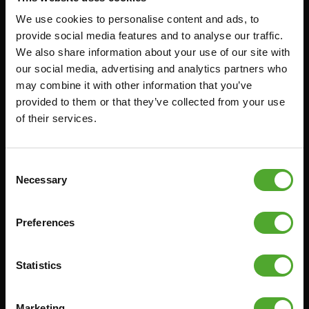
We use cookies to personalise content and ads, to
Zubehör
Bedienung
provide social media features and to analyse our traffic.
We also share information about your use of our site with
FUNKTIONSTRAINING
VERTRAG WIDERRUFEN
our social media, advertising and analytics partners who
STOPUHREN
FAQ
may combine it with other information that you’ve
GEWICHTE
KONTO
provided to them or that they’ve collected from your use
of their services.
WIDERSTANDSTRAINING
AKTUELLE HANDBÜCHER
GESCHWINDIGKEIT UND
ALTE HANDBÜCHER
BEWEGLICHKEIT
PROBLEM BERICHTEN
Consent
SUPPORT
Necessary
Selection
TEILE KAUFEN
YOGA & PILATES
GARANTIE & LIEFERUNG
GYMBALLEN
Preferences
APPS
MATS
BEDINGUNGEN UND
MINIBIKES/AEROBIC-TRAINER
KONDITIONEN
Statistics
GRIFFTRAINER
LIEFERZEITEN &
VERSANDKOSTEN
KERNAUSBILDUNG
Marketing