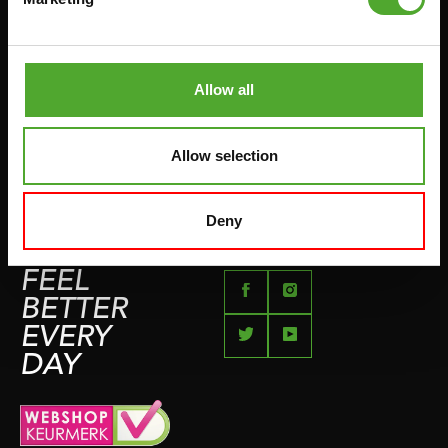
RÜCKGABE & UMTAUSCH
AUFDRÜCKEN & ABZIEHEN
ZAHLUNGSMÖGLICHKEITEN
SPRINGSEILE
SEITE FÜR BESCHWERDEN
Allow all
BOXEN & KAMPFSPORT
IMPRESSUM
LAUFEN
Allow selection
TEAMSPORTS
FLÜSSE
Deny
SCHWIMMEN
FEEL
BETTER
EVERY
DAY