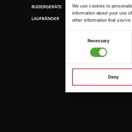
FLACHE BÄNKE
We use cookies to personalis
RUDERGERÄTE
information about your use of
KRAFSTATIONEN
LAUFBÄNDER
other information that you’ve
SMITH-MASCHINEN
Consent
UMLENKSTATIONEN
Necessary
Selection
ÜBUNGSBÄNKE
HANTELBÄNKE
FITNESS-RACKS
Deny