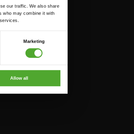
se our traffic. We also share
ers who may combine it with
 services.
Marketing
Allow all