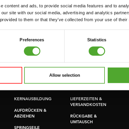
AKTUELLE
e content and ads, to provide social media features and to analy
GESCHWINDIGKEIT
HANDBÜCHER
 our site with our social media, advertising and analytics partn
UND BEWEGLICHKEIT
ALTE HANDBÜCHER
 provided to them or that they’ve collected from your use of their
SUPPORT
PROBLEM BERICHTEN
YOGA & PILATES
Preferences
Statistics
TEILE KAUFEN
GYMBALLEN
GARANTIE &
MATS
LIEFERUNG
MINIBIKES/AEROBIC-
APPS
Allow selection
TRAINER
BEDINGUNGEN UND
GRIFFTRAINER
KONDITIONEN
KERNAUSBILDUNG
LIEFERZEITEN &
VERSANDKOSTEN
AUFDRÜCKEN &
ABZIEHEN
RÜCKGABE &
UMTAUSCH
SPRINGSEILE