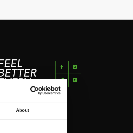
FEEL
BETTER
EVERY
DAY
About