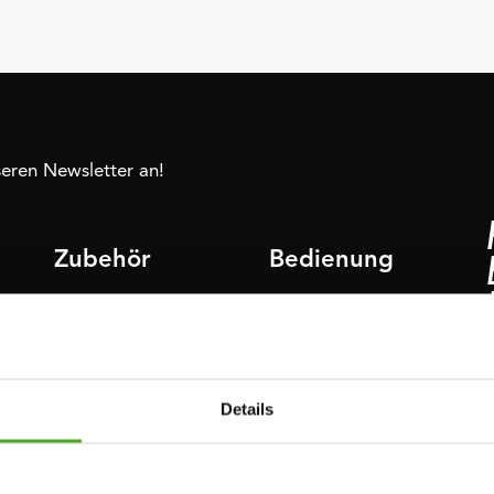
nseren Newsletter an!
Zubehör
Bedienung
FUNKTIONSTRAINING
VERTRAG
WIDERRUFEN
NER
STOPUHREN
Details
FAQ
GEWICHTE
KONTO
WIDERSTANDSTRAINING