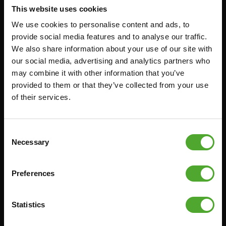
FITNESS-RACKS
This website uses cookies
We use cookies to personalise content and ads, to
Zubehör
Bedienung
provide social media features and to analyse our traffic.
We also share information about your use of our site with
FUNKTIONSTRAINING
our social media, advertising and analytics partners who
VERTRAG WIDERRUFEN
may combine it with other information that you’ve
STOPUHREN
FAQ
provided to them or that they’ve collected from your use
GEWICHTE
KONTO
of their services.
WIDERSTANDSTRAINING
AKTUELLE HANDBÜCHER
GESCHWINDIGKEIT UND
ALTE HANDBÜCHER
Consent
BEWEGLICHKEIT
PROBLEM BERICHTEN
Necessary
Selection
SUPPORT
TEILE KAUFEN
YOGA & PILATES
Preferences
GARANTIE & LIEFERUNG
GYMBALLEN
APPS
MATS
Statistics
BEDINGUNGEN UND
MINIBIKES/AEROBIC-TRAINER
KONDITIONEN