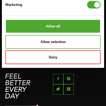
GRIFFTRAINER
LIEFERZEITEN &
Marketing
VERSANDKOSTEN
KERNAUSBILDUNG
RÜCKGABE & UMTAUSCH
AUFDRÜCKEN & ABZIEHEN
ZAHLUNGSMÖGLICHKEITEN
SPRINGSEILE
Allow all
SEITE FÜR BESCHWERDEN
BOXEN & KAMPFSPORT
IMPRESSUM
LAUFEN
Allow selection
TEAMSPORTS
FLÜSSE
Deny
SCHWIMMEN
FEEL
BETTER
EVERY
DAY