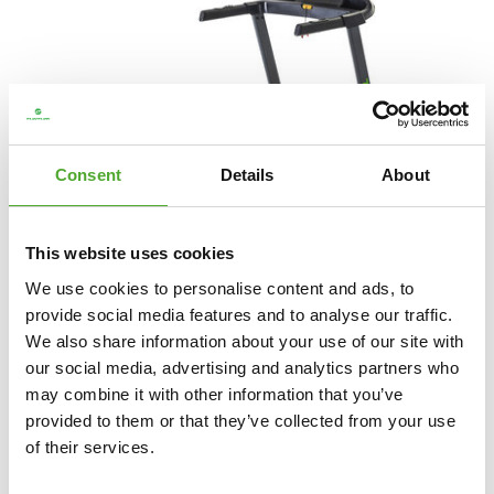
Consent
Details
About
This website uses cookies
We use cookies to personalise content and ads, to
provide social media features and to analyse our traffic.
TUNTURI
CARDIO FIT T35 LAUFBAND
We also share information about your use of our site with
our social media, advertising and analytics partners who
may combine it with other information that you’ve
€609
€449
provided to them or that they’ve collected from your use
of their services.
IN DEN WARENKORB